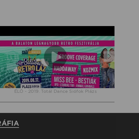
ÉLŐ - 2019. Totál Dance Siófok Plázs
RÁFIA