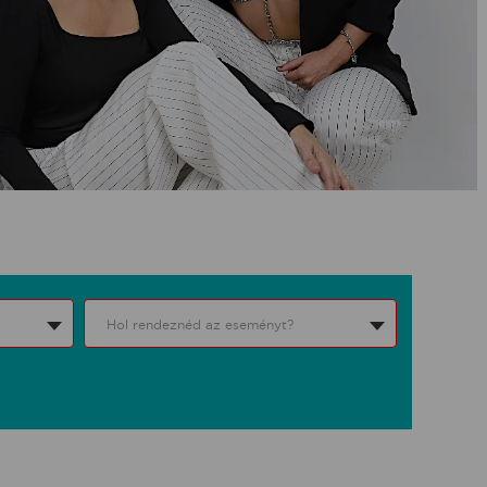
Hol rendeznéd az eseményt?