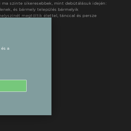
 ma szinte sikeresebbek, mint debütálásuk idején:
enek, és bármely település bármelyik
lyszínét megtöltik élettel, tánccal és persze
 és a