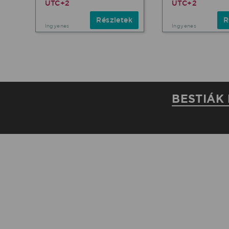
UTC+2
UTC+2
Részletek
R
Ingyenes
Ingyenes
BESTIÁK 