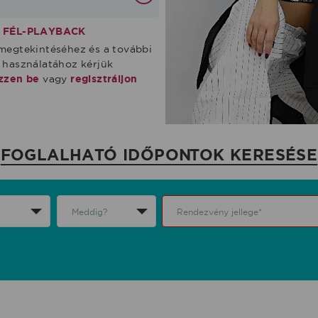
C FÉL-PLAYBACK
megtekintéséhez és a további
 használatához kérjük
zzen be
vagy
regisztráljon
FOGLALHATÓ IDŐPONTOK KERESÉSE
Rendezvény jellege*