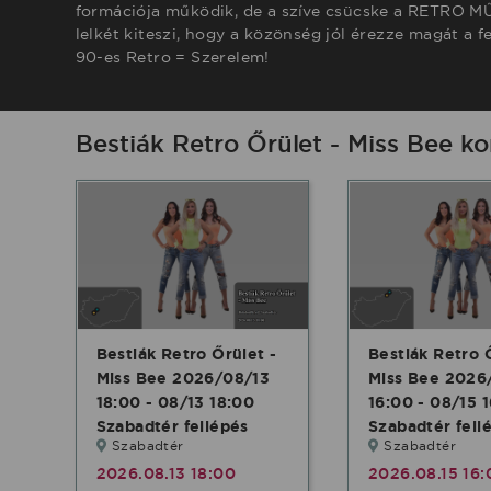
formációja működik, de a szíve csücske a RETRO MŰ
lelkét kiteszi, hogy a közönség jól érezze magát a 
90-es Retro = Szerelem!
Bestiák Retro Őrület - Miss Bee k
Bestiák Retro Őrület -
Bestiák Retro 
Miss Bee 2026/08/13
Miss Bee 2026
18:00 - 08/13 18:00
16:00 - 08/15 
Szabadtér fellépés
Szabadtér fell
Szabadtér
Szabadtér
2026.08.13 18:00
2026.08.15 16: