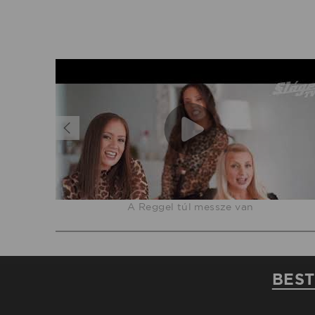
ang) A
A Reggel túl messze van
bogàrd
BEST