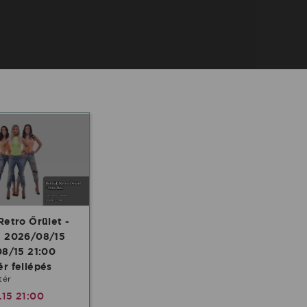
Retro Őrület -
e 2026/08/15
08/15 21:00
r fellépés
tér
.15 21:00