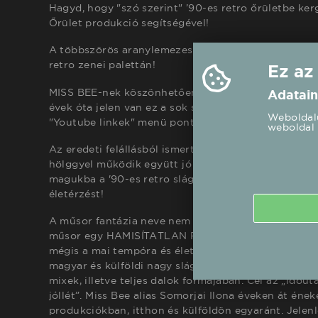
Hagyd, hogy "szó szerint" ’90-es retro őrületbe ke
Őrület produkció segítségével!
A többszörös aranylemezes, és zenei díjas lánycsap
retro zenei palettán!
Ez az
MISS BEE-nek köszönhetően minden nagyobb retro 
Adatain
évek óta jelen van ez a sok szempontból igényes pro
Weboldalu
"Youtube linkek" menü pont alatt találhatóak!)
weboldal 
Az eredeti felállásból ismert SZŐKE énekesnő két r
hölggyel működik együtt jó ideje. ADRI és SZASZA, 
magukba a '90-es retro slágereket, de imádják ezeke
életérzést!
A műsor fantázia neve nem véletlenül Bestiák Retro
műsor egy HAMISÍTATLAN RETRO SHOW egy IGAZI
mégis a mai tempóra és életritmusra hangolva! A fő
magyar és külföldi nagy sláger szólal meg garantàlt
mixek, illetve teljes dalok formájában. Cél az „időut
jóllét”. Miss Bee alias Somorjai Ilona éveken át ének
produkciókban, itthon és külföldön egyaránt. Jelenl