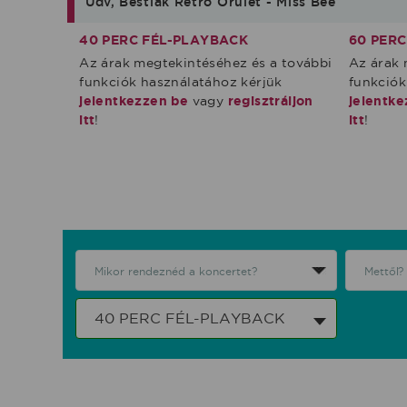
Üdv, Bestiák Retro Őrület - Miss Bee
40 PERC FÉL-PLAYBACK
60 PER
Az árak megtekintéséhez és a további
Az árak 
funkciók használatához kérjük
funkciók
jelentkezzen be
vagy
regisztráljon
jelentke
itt
!
itt
!
40 PERC FÉL-PLAYBACK