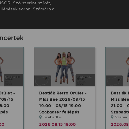
SOR! Szó szerint szívét,
fellépések során. Számára a
oncertek
Őrület -
Bestiák Retro Őrület -
Bestiák 
/08/15
Miss Bee 2026/08/15
Miss Be
16:00
19:00 - 08/15 19:00
21:00 - 
épés
Szabadtér fellépés
Szabadté
Szabadtér
Szabad
00
2026.08.15 19:00
2026.08