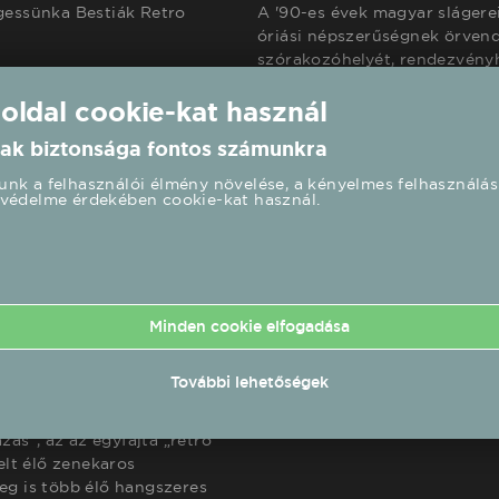
rgessünka Bestiák Retro
A '90-es évek magyar slágerei
óriási népszerűségnek örvend
szórakozóhelyét, rendezvényhe
at, a Bestiák nagy kedvenc a
szórakozni vágyókkal!
 oldal cookie-kat használ
rendezvényen és fesztiválon
ak biztonsága fontos számunkra
dukció. (Élő video linkek a
nk a felhasználói élmény növelése, a kényelmes felhasználás
védelme érdekében cookie-kat használ.
endkívül dekoratív táncos
ugyan az "anyatejjel szívták"
t a dalokat, és magát az
Minden cookie elfogadása
 Őrület! Ez a 40 perces
 ’90 –es RETRO UTAZÁS, de
További lehetőségek
bb Bestiák dalokon kívül több
an élő énekkel(!) - különleges
azás”, az az egyfajta „retro
elt élő zenekaros
eg is több élő hangszeres