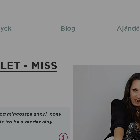
yek
Blog
Ajándé
ET - MISS
tod mindössze annyi, hogy
 és írd be a rendezvény