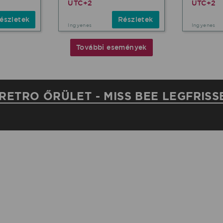
UTC+2
UTC+2
észletek
Részletek
Ingyenes
Ingyenes
További események
RETRO ŐRÜLET - MISS BEE LEGFRISS