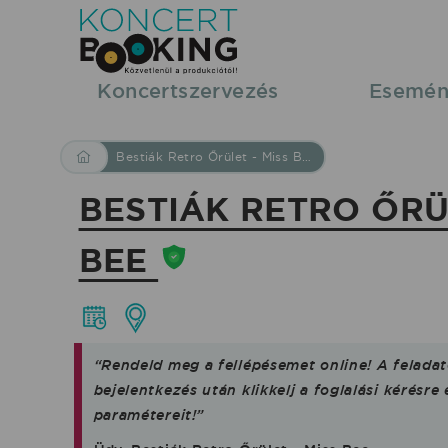
Koncertszervezés
Esemén
Bestiák Retro Őrület - Miss Bee
BESTIÁK RETRO ŐRÜL
BEE
“Rendeld meg a fellépésemet online! A felada
bejelentkezés után klikkelj a foglalási kérésre
paramétereit!”