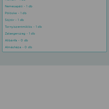
Nemesapáti - 1 db
Pölöske - 1 db
Söjtör - 1 db
Tornyiszentmiklós - 1 db
Zalaegerszeg - 1 db
Alibánfa - 0 db
Almásháza - 0 db