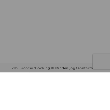
2021 KoncertBooking © Minden jog fenntartva.
Kapcsolat | Telefonszám: +36 30 157 9812 | E-mail:
info@koncertbooking.com |
Megyék