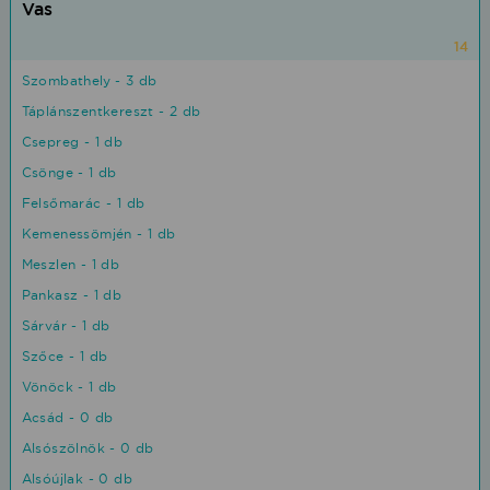
Vas
14
Szombathely - 3 db
Táplánszentkereszt - 2 db
Csepreg - 1 db
Csönge - 1 db
Felsőmarác - 1 db
Kemenessömjén - 1 db
Meszlen - 1 db
Pankasz - 1 db
Sárvár - 1 db
Szőce - 1 db
Vönöck - 1 db
Acsád - 0 db
Alsószölnök - 0 db
Alsóújlak - 0 db