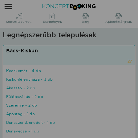
Koncertbooking
|
Koncertszervezés
Koncertszervezés
Események
Blog
Ajándéktárgyak
|
Legnépszerűbb települések
Koncertek
-
Bács-Kiskun
fellépések
27
megyei
Kecskemét - 4 db
bontásban.
Kiskunfélegyháza - 3 db
Akasztó - 2 db
Fülöpszállás - 2 db
Szeremle - 2 db
Apostag - 1 db
Dunaszentbenedek - 1 db
Dunavecse - 1 db