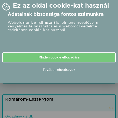
Ez az oldal cookie-kat használ
Kenderes - 1 db
Mezőtúr - 1 db
Adatainak biztonsága fontos számunkra
Bánhalma - 1 db
Weboldalunk a felhasználói élmény növelése, a
kényelmes felhasználás és a weboldal védelme
Abádszalók - 0 db
érdekében cookie-kat használ.
Alattyán - 0 db
Berekfürdő - 0 db
Besenyszög - 0 db
Cibakháza - 0 db
Minden cookie elfogadása
Csataszög - 0 db
További lehetőségek
Csépa - 0 db
Fegyvernek - 0 db
Komárom-Esztergom
10
Oroszlány - 2 db