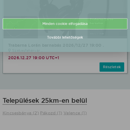
Minden cookie elfogadása
További lehetőségek
Trabarna Lorán barnabás 2026/12/27 19:00 .
Székesfehérvár .
2026.12.27 19:00 UTC+1
Részletek
Települések 25km-en belül
Kincsesbánya (2)
Pákozd (1)
Velence (1)