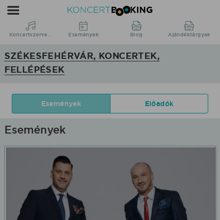
KoncertBooking
|
Koncertszervezés
Koncertszervezés
Események
Blog
Ajándéktárgyak
|
SZÉKESFEHÉRVÁR, KONCERTEK,
Székesfehérvár,
FELLÉPÉSEK
koncertek,
fellépések
Események
Előadók
Események