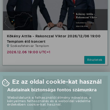
Kökény Attila - Rakonczai Viktor 2026/12/06 19:00
Templom élő koncert
Székesfehérvár Templom
2026.12.06 19:00 UTC+1
Részletek
Ez az oldal cookie-kat használ
Adatainak biztonsága fontos számunkra
Weboldalunk a felhasználói élmény növelése, a
kényelmes felhasználás és a weboldal védelme
érdekében cookie-kat használ.