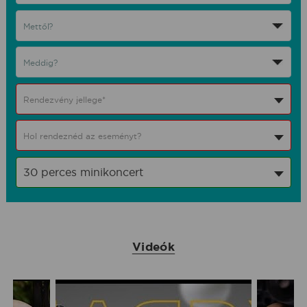
Rendezvény jellege*
Hol rendeznéd az eseményt?
30 perces minikoncert
Videók