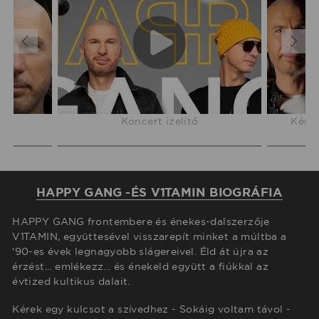
❤️
Koncert ízelítő
Kérek
HAPPY GANG -ÉS V1TAMIN BIOGRÁFIA
HAPPY GANG frontembere és énekes-dalszerzője
V1TAMIN, együttesével visszarepít minket a múltba a
'90-es évek legnagyobb slágereivel. Éld át újra az
érzést... emlékezz... és énekeld együtt a fiúkkal az
évtized kultikus dalait.
Kérek egy kulcsot a szívedhez - Sokáig voltam távol -