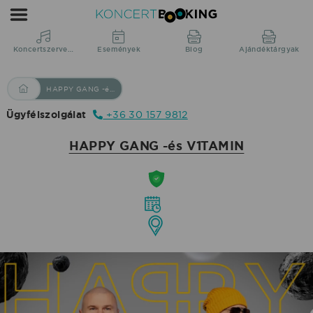
Koncertszervezés
Események
Blog
Ajándéktárgyak
HAPPY GANG -és V1TAMIN
Ügyfélszolgálat
+36 30 157 9812
HAPPY GANG -és V1TAMIN