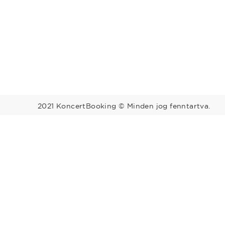
2021 KoncertBooking © Minden jog fenntartva.
Megyék
Régiók
Bács-Kiskun
Baranya
Balaton
Békés
Borsod-Abaúj-
Közép-Du
Zemplén
Budapest
Csongrád
Észak-Alf
Fejér
Győr-Moson-Sopron
Dél-Alföld
Hajdú-Bihar
Heves
Tisza-tó