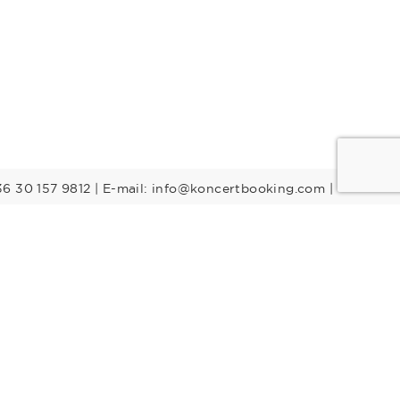
36 30 157 9812 | E-mail: info@koncertbooking.com |
Stílusok
Táncprodukciók
Gyerekműsorok
Műsorvezetők
DJ-k
Egyéb stílus
Rock
Tribute zenekarok
Youtuber
Alternatív rock
Retro
Rock & Roll
Stand up