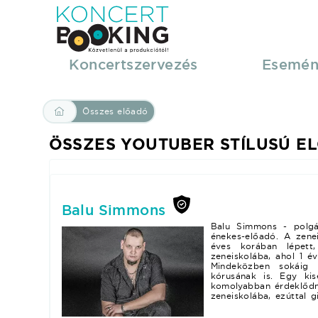
Összes
Youtuber
Koncertszervezés
Esemén
stílusú
Összes előadó
előadó
ÖSSZES YOUTUBER STÍLUSÚ E
|
KoncertBooking
Balu Simmons
|
Balu Simmons - polgár
énekes-előadó. A zenei
éves korában lépett,
zeneiskolába, ahol 1 év
Koncertszervezés,
Mindeközben sokáig 
kórusának is. Egy ki
komolyabban érdeklődni
zeneiskolába, ezúttal g
műsorrendelés
zeneiskolában könnyűze
műfajjal ismerkedett