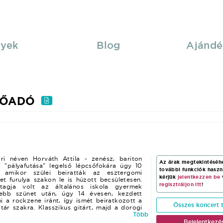
yek
Blog
Ajándé
LŐADÓ
i néven Horváth Attila - zenész, bariton
Az árak megtekintéséh
 "pályafutása" legelső lépcsőfokára úgy 10
további funkciók hasz
 amikor szülei beiratták az esztergomi
kérjük
jelentkezzen be
et furulya szakon le is húzott becsületesen.
regisztráljon itt
!
tagja volt az általános iskola gyermek
sebb szünet után, úgy 14 évesen, kezdett
 a rockzene iránt, így ismét beiratkozott a
Összes koncert t
itár szakra. Klasszikus gitárt, majd a dorogi
nét tanult, azon belül is elsősorban a Blues
Több
 meg jobban. 2 évvel később autodidakta
Bejelentkezé