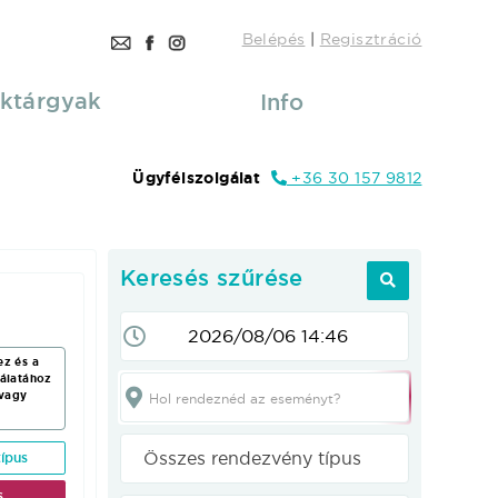
Belépés
|
Regisztráció
ktárgyak
Info
Ügyfélszolgálat
+36 30 157 9812
Keresés szűrése
ez és a
nálatához
vagy
Hol rendeznéd az eseményt?
Összes rendezvény típus
ípus
s