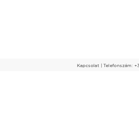
Kapcsolat | Telefonszám: +
Előadók
Dél-Dunántúl
Legtöbbet rendelt előadók
nántúl
Budapest-Közép-
Dunavidék
öld
Nyugat-Dunántúl
Észak-Magyarország