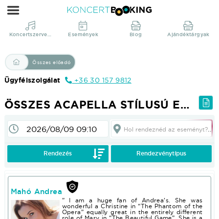
Összes
Acapella
stílusú
Koncertszervezés
Események
Blog
Ajándéktárgyak
előadó
|
Összes előadó
KoncertBooking
Ügyfélszolgálat
+36 30 157 9812
|
Koncertszervezés,
ÖSSZES ACAPELLA STÍLUSÚ ELŐADÓ
műsorrendelés
közvetlenül
Hol rendeznéd az eseményt?
a
Nincs rendezés
Rendezés
Rendezvénytípus
produkciótól.
Mahó Andrea
” I am a huge fan of Andrea’s. She was
wonderful a Christine in “The Phantom of the
Opera” equally great in the entirely different
role of Mary in “The Beautiful Game”. She is a