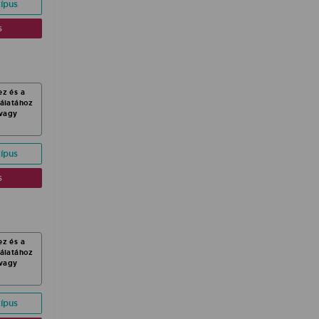
ípus
s
ez és a
nálatához
vagy
ípus
s
ez és a
nálatához
vagy
ípus