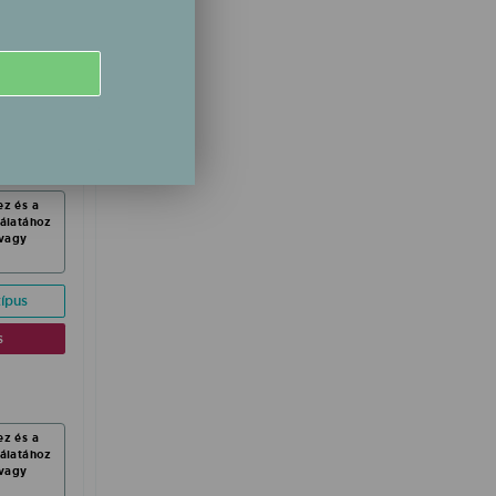
vagy
ípus
s
ez és a
nálatához
vagy
ípus
s
ez és a
nálatához
vagy