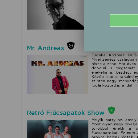
SOUNDSYSTEMhttps://rt
színpadán is, 2023 ős
list=PLgDsSIUoxonvI
elképesztően termék
szövegíró, kiemelkedő
fesztiválfellépek mell
melynek több állomásán
2023 őszén jelent m
PROGRAM című lemez
fogadtatásban részesü
magyar nyelvű nagylem
jelent meg, széleskörű 
Mr. Andreas
egyedülálló koncer
lemezbemutató mellett 
Csonka Andreas 1983-
Mivel zenész családban 
része a zene. Hat éves
dobolni is megtanult
énekelni is kezdett é
Közép iskolai tanulmá
szintén nagy szenvedél
foglalkoztatta, a dal í
Budapestre költözött 
Fekete Vonat zenekarra
keresztül. Ekkor már 
szerző is. Ilyen volt a
szerepelt. 2010-ben el
Retró Fiúcsapatok Show
legjobb 13 közé. Élet
énekelhet a műsorban.
magyarként elsőnek mon
Melyik party az, amely
A műsor vége után, n
Most olyan nagy divatja
videóklipjeit, és dal
torokból énekli a d
énekessel is dolgozot
fiúcsapatokat. Ez nem v
Több milliós nézettség
örökre belénk égtek. 