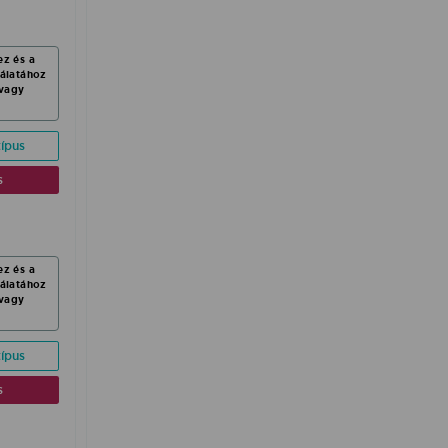
ez és a
nálatához
vagy
ípus
s
ez és a
nálatához
vagy
ípus
s