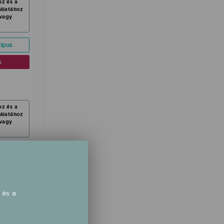
ez és a
nálatához
vagy
ípus
s
ez és a
nálatához
vagy
ípus
s
 és a
ez és a
nálatához