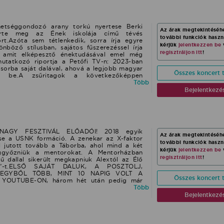
hetséggondozó arany torkú nyertese Berki
Az árak megtekintéséh
erte meg az Ének iskolája című tévés
további funkciók hasz
t.Azóta sem tétlenkedik, sorra írja egyre
kérjük
jelentkezzen be
önböző stílusban, sajátos fűszerezéssel írja
regisztráljon itt
!
 amit elképesztő énektudásával emel még
utatkozó riportja a Petőfi TV-n: 2023-ban
sorba saját dalával, ahová a legjobb magyar
Összes koncert t
ák be.A zsűritagok a következőképpen
szen elképesztően énekelsz, minden zsigered
Több
fizmus és alázat" Egri Péter"Nem csak
Bejelentkezé
y, hanem szerző is" Mező Misi Rövid kisfilm a
ény Attila közreműködésével adta elő saját
t. Szereplése a Voice-
oice/2023/10/21/berki-artur-kiutes-produkcio-
 Az őstehetséggel megáldott fiatal énekes-
aját dalokat, átiratokat, világslágreket és
AGY FESZTIVÁL ELŐADÓI! 2018 egyik
Az árak megtekintéséh
felejthetetlen stílusban. FORMÁCIÓK:LIVE
e a USNK formáció. A zenekar az X-faktor
további funkciók hasz
5 főVoice & Piano akusztikus kiskoncertFél-
l jutott tovább a Táborba, ahol mind a két
kérjük
jelentkezzen be
meggyőzniük a mentorokat. A Mentorházban
regisztráljon itt
!
 dallal sikerült megkapniuk Alextól az Élő
en”-t.ELSŐ SAJÁT DALUK, A POSZTOLJ,
EGYBŐL TÖBB, MINT 10 NAPIG VOLT A
Összes koncert t
YOUTUBE-ON, három hét után pedig már
egtekintéssel büszkélkedhet!!FogyaszdEl! és
Több
luk, amit szintén az X-faktorban hallhattunk
Bejelentkezé
t félmilliós megtekintésnél jár a legnagyobb
éétcsaptam című dalukat az X-faktor 4. élő
miből szintén készült egy videoklip, amit 1
00-en néztek meg a youtube-on.A 2018-as X-