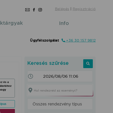
Belépés
|
Regisztráció
ktárgyak
Info
Ügyfélszolgálat
+36 30 157 9812
Keresés szűrése
ez és a
nálatához
vagy
Hol rendeznéd az eseményt?
Összes rendezvény típus
ípus
s