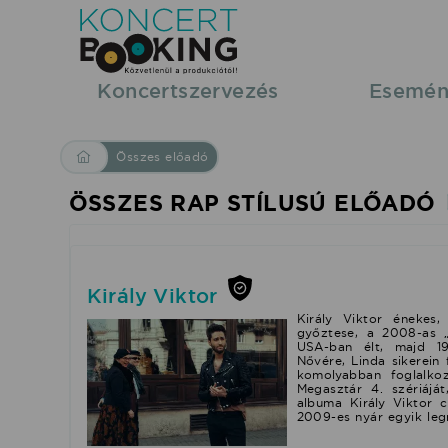
Összes
Rap
Koncertszervezés
Esemén
stílusú
Összes előadó
előadó
ÖSSZES RAP STÍLUSÚ ELŐADÓ
|
KoncertBooking
Király Viktor
|
Király Viktor énekes,
győztese, a 2008-as „
USA-ban élt, majd 19
Nővére, Linda sikerein 
Koncertszervezés,
komolyabban foglalko
Megasztár 4. szériáj
albuma Király Viktor 
2009-es nyár egyik leg
műsorrendelés
felfedezettje" kateg
decemberében megjele