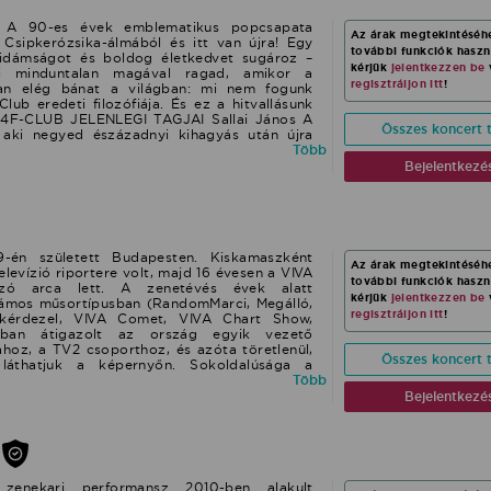
019-es A Dal című Eurovíziós Dalfesztivál
zői! Hallgassák meg dalaikat:Posztolj
! A 90-es évek emblematikus popcsapata
Az árak megtekintéséh
ya Széééééétcsaptam STOM Nem bízom X-
 Csipkerózsika-álmából és itt van újra! Egy
további funkciók hasz
k:Beatbox/Freestyle (Trap Kapitány x USNK)
vidámságot és boldog életkedvet sugároz –
kérjük
jelentkezzen be
e You Again
mi minduntalan magával ragad, amikor a
regisztráljon itt
!
Van elég bánat a világban: mi nem fogunk
ub eredeti filozófiája. És ez a hitvallásunk
 A 4F-CLUB JELENLEGI TAGJAI Sallai János A
Összes koncert t
, aki negyed észázadnyi kihagyás után újra
est. Az eredeti tagok közül jelenleg egyedül
Több
nevet és bár a felállás változott, a hangulat
Bejelentkezé
e van tervekkel, régi dalaik felújítása után
rását tervezi – ezek közül több már most
) Pintácsi Viki 1991 óta aktív és ismert arca a
t szólóalbuma jelent meg, számtalan magyar
ütt. Mivel 32 éve énekoktatóként is jegyzik,
 műfajban, gyakorlott és technikás énekesnő.
9-én született Budapesten. Kiskamaszként
Az árak megtekintéséh
ínpadi gyakorlata révén kommunikációban és
elevízió riportere volt, majd 16 évesen a VIVA
további funkciók hasz
 rutinos és profi. A 4F-Club produkcióban
zó arca lett. A zenetévés évek alatt
kérjük
jelentkezzen be
iki számára egy örömteli időutazás a 90-es
zámos műsortípusban (RandomMarci, Megálló,
regisztráljon itt
!
ezidőtájt indult a pályáján. AZ EREDETI
kérdezel, VIVA Comet, VIVA Chart Show,
6-1998 Béres Zoltán, Sallai János, Hajdú
6-ban átigazolt az ország egyik vezető
1996 nyár végén robbant be a köztudatba,
ához, a TV2 csoporthoz, és azóta töretlenül,
Összes koncert t
erével. Óriási őrület kezdődött, szerdától
láthatjuk a képernyőn. Sokoldalúsága a
ele volt a naptár fellépésekkel, a legutolsó,
s látványos, - instagramon közel 30.000,
Több
s művelődési ház összetolt asztalaitól a
00 követővel rendelkezik. Zenei munkássága
Bejelentkezé
indenhol többször is megfordultak. A csúcs
en érhető el a Magneoton kiadásában. Nem
Fesztivál volt, ahol 12.000 ember ordította a
tam
t.2 albumot és 5 videoklipet készítettek.
ülbemászó dalaik tele voltak ügyes szövegi
alált rímekkel és jópofa gegekkel, de komoly
aik is nagyon népszerűek voltak. (Tanga, Érdek
nekari performansz 2010-ben alakult