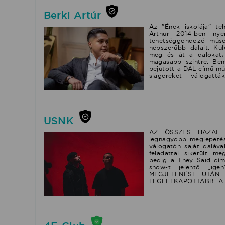
Berki Artúr
Az "Ének iskolája" te
Arthur 2014-ben ny
tehetséggondozó műsor
népszerűbb dalait. Kül
meg és át a dalokat,
magasabb szintre. Bem
bejutott a DAL című mű
slágereket válogatt
nyilatkoztak róla:"Egé
zene" Wolf Kati"Pro
fantasztikus énekes vag
Dal-ból: Legutóbb Kök
szerzeményé
USNK
ban:https://rtl.hu/thev
erints-meg-balazs-feco
dalszerző-zongorista s
AZ ÖSSZES HAZAI N
örökzöldeket ad elő 
legnagyobb meglepetés
zenekaros nagykoncert 
válogatón saját daláva
playback szóló
feladattal sikerült 
pedig a They Said című
show-t jelentő „ig
MEGJELENÉSE UTÁN 
LEGFELKAPOTTABB A 
több, mint 3 milliós m
#tevagya című saját da
először, már több, min
videómegosztón. Széééé
showjávan adták elő, a
nap alatt közel 300.0