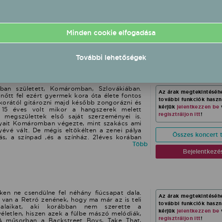
kérjük
jelentkezzen be
l.hu/embed/1038266https://www.youtube.com/playlist?
zén pedig megtöltötte a NagyHallt is. Az
regisztráljon itt
!
FINy9JkgPTYSWg1sWmQr
eny rapper a mellett, hogy átütő erejű
en szuggesztív előadó is. A nagyszípados
et 2023-ban először indult vidéki turnéra,
Összes koncert t
Minden cookie elfogadása
 is elővételben megteltek a koncerttermek.
eg a Doór Matyival közösen készített A
Több
e, mely szintén széleskörű pozitív
Bejelentkezé
lt. A Blaize-el közösen jegyzett, harmadik
További lehetőségek
eze, a ‘La Promenade’ 2024 szeptemberében
kritikai elismerést váltva ki. A lemez és az
t-show elővételben teltházas dupla
debültált az Akvárium nagytermében.
ban született, Komáromban, Szlovákiában.
Az árak megtekintéséh
nőtt fel ezért gyermek kora óta élete fontos
további funkciók hasz
 korától gitározni majd később zongorázni és
kérjük
jelentkezzen be
. 15 éves volt mikor a hangszerek melett
regisztráljon itt
!
s megszülettek első saját szerzeményei is.
nyait Komáromban végezte, mint szakács ami
yévé vált. De mégis eltökélten a zenei pálya
Összes koncert t
rás, a színpad ,és a színház. 21éves korában
ahol felfigyeltek tehetségére és az akkori
Több
l társult és együtt koncerteztek több éven
Bejelentkezé
lemezeken is szerepelt mint énekes és zene
 Kamikaze rap csapat lemeze amin 2 dalban is
indult a Megasztár 5 versenyen és bejutott a
e egyik álma teljesült, azzal, hogy ő is
 Milliók ismerték meg a nevét. Szlovákiai
dhatja magát aki bekerült a legjobb 13-ba.
iken ne csendülne fel néhány fiúcsapat dala.
Az árak megtekintéséh
agy sikerrel játszották a zene csatornák
 van a Retró zenének, hogy ma már az is teli
további funkciók hasz
ai chart lista élén voltak. Ezek után több
alaikat, aki korábban nem szerette a
kérjük
jelentkezzen be
t együt, mint zenei producer és szövegíró.
életlen, hiszen azek a fülbe mászó melódiák,
regisztráljon itt
!
ű dalok és duettek vették kezdetét. 2019-ben
A műsorban a Backstreet Boys, Take That,