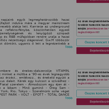
ors népszerűségre tett szert, a MAHASZ
lyezést ért el, videoklipjét pedig több mint 3,5
ék meg a Youtube-on. 2013. ismét elképesztő
rnak, megjelent Fire című kislemezdala, mely
lista Top 15-jében debütált és több mint 30
Z listán, mellyel az év legnagyobb hazai
napjaink egyik legmeghatározóbb hazai
Az árak megtekintéséh
zerezte. Ezt követően két évig ,,Az ének
űfajból indulva mára a magyar mainstream
további funkciók hasz
ggondozó showban Viktor volt egyike a négy
eresebb alakja lett. Karrierje az underground
kérjük
jelentkezzen be
z amerikai The Voice műsorában szerepelt
a reflektorfénybe, köszönhetően egyedi
regisztráljon itt
!
16-ban a Star Academy egyik zsűritagja volt,
 személyiségének és lenyűgöző színpadi
tárban sztár ötödik évadának második
op és R&B műfajokban rendre uralja a hazai
követően a Sztárban sztár +1 kicsi második
illiós nézettségű slágereivel. G.w.M többször
Összes koncert t
 Dal 2018-ba bejutott a Budapest Girl című
t döntött, ugyanis ő lett a legnézettebb a
k helyen végzett. Solo Forgószél Fire
25-ben alkotói szünetre ment, amit 15 éves
Több
g először. Fellépést leghamarabb 2026-ban
Bejelentkezé
koncert keretek között. 2025-ben több TV-s
ható volt, ami szintén hozzájárul majd a
toljára a MAHASZ adatbázisa alapján, több
ze volt bejegyezve, rengeteg teltházas
a saját műveinek az összmegtekintése
4.608 megtekintést a Youtubeon, illetve
bere és énekes-dalszerzője V1TAMIN,
Az árak megtekintéséh
ései a további 300 milliót. Stabil és
ít minket a múltba a '90-es évek legnagyobb
további funkciók hasz
bor jellemzi pályafutását és a folyamatosan
a az érzést... emlékezz... és énekeld együtt a
kérjük
jelentkezzen be
al kiemelkedő tömegmozgató ereje van a 14-
ikus dalait. Kérek egy kulcsot a szívedhez -
regisztráljon itt
!
ben.
 Fiatal szerelem - Álmodozom egy éjen át -
m a lábam - Minő guminő - Öreg Sam -
York, Rio, Tokyo - Szerelmünk soha véget
Összes koncert t
PEST PARK - VOLT - EFOTT - TOTAL DANCE
LUNAPOK POP - HIP-HOP - ELECTROPOP -
Több
ROCK & ROLL
Bejelentkezé