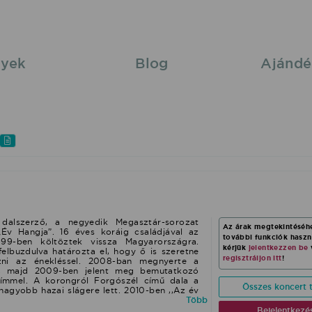
yek
Blog
Ajándé
 dalszerző, a negyedik Megasztár-sorozat
Az árak megtekintéséh
Év Hangja”. 16 éves koráig családjával az
további funkciók hasz
99-ben költöztek vissza Magyarországra.
kérjük
jelentkezzen be
felbuzdulva határozta el, hogy ő is szeretne
regisztráljon itt
!
zni az énekléssel. 2008-ban megnyerte a
át, majd 2009-ben jelent meg bemutatkozó
címmel. A korongról Forgószél című dala a
Összes koncert t
nagyobb hazai slágere lett. 2010-ben ,,Az év
óriában Fonogram-díjra is jelölték. 2010
Több
nt második önálló albuma Solo címmel. Az
Bejelentkezé