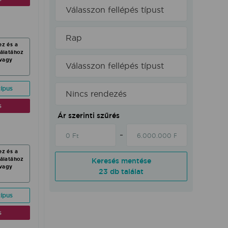
Válasszon fellépés típust
Rap
ez és a
nálatához
vagy
Válasszon fellépés típust
ípus
Nincs rendezés
s
Ár szerinti szűrés
ez és a
nálatához
Keresés mentése
vagy
23 db találat
ípus
s