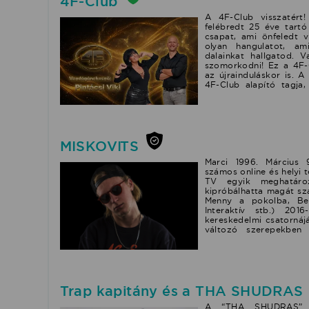
4F-Club
faktor győztesei. A 2
előválogató verseny
A 4F-Club visszatért
!FogyaszdEl! #tevag
felébredt 25 éve tartó
faktor közös produkció
csapat, ami önfeledt 
USNK & Radics Gigi: Se
olyan hangulatot, a
dalainkat hallgatod. 
szomorkodni! Ez a 4F-Cl
az újrainduláskor is.
4F-Club alapító tagja
életre hívta az együtt
viszi tovább a 4F-Club 
maradt a régi. Jani tel
vadonatúj nóták megí
készülési fázisban van.:
MISKOVITS
hazai poppalettának. Ö
sztárral dolgozott egy
jártas számtalan zenei
Marci 1996. Március 
Több évtizedes nagysz
számos online és helyi t
színpadi mozgásban is
TV egyik meghatáro
való vendégszereplés V
kipróbálhatta magát s
évekbe, hiszen ő is 
Menny a pokolba, Be
FELÁLLÁS 4F-Club, 199
Interaktív stb.) 201
Szabina Az együttes 
kereskedelmi csatornáj
Balatoni láz című slág
változó szerepekben 
szombatig egész évben t
közösségi médiában i
világtól eldugott ki
facebookon pedig 28.0
legmenőbb diszkókig m
‘MISKOVITS’ művésznév
az 1997-es Total Dance 
Érted EGYÜTT Rád vár
Balatoni láz refrénjé
Trap kapitány és a THA SHUDRAS
Könnyed hangvételű, f
megoldásokkal, jól elt
hangvételű és lírai dal
A “THA SHUDRAS” ze