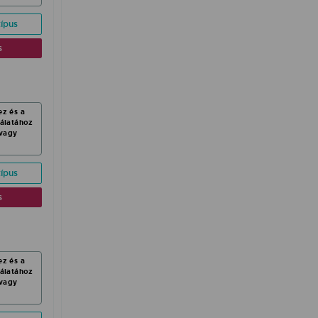
ípus
s
ez és a
nálatához
vagy
ípus
s
ez és a
nálatához
vagy