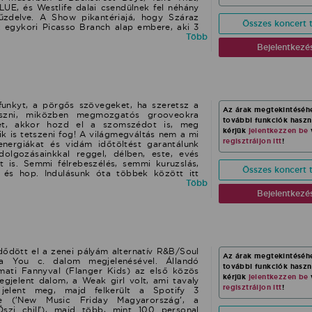
 zenei karrierjében a Skyforce lemezkiadóval
LUE, és Westlife dalai csendülnek fel néhány
űzdelve. A Show pikantériajá, hogy Száraz
Összes koncert t
 egykori Picasso Branch alap embere, aki 3
zen 8 videóklipben és több száz fellépésen
Több
vta életre a formációt, hogy a retró dalokat
Bejelentkezé
n járjon.
funkyt, a pörgős szövegeket, ha szeretsz a
Az árak megtekintéséh
ászni, miközben megmozgatós grooveokra
további funkciók hasz
et, akkor hozd el a szomszédot is, meg
kérjük
jelentkezzen be
k is tetszeni fog! A világmegváltás nem a mi
regisztráljon itt
!
energiákat és vidám időtöltést garantálunk
ldolgozásainkkal reggel, délben, este, evés
tt is. Semmi félrebeszélés, semmi kuruzslás,
Összes koncert t
 és hop. Indulásunk óta többek között itt
ppolni: Vibe Fesztivál, EFOTT, East Fest, Alfa
Több
ál, KBP Fesztivál, Instant. HÉTfős zenekarunk
Bejelentkezé
ál. Megnézed?
dött el a zenei pályám alternatív R&B/Soul
Az árak megtekintéséh
 a You c. dalom megjelenésével. Állandó
további funkciók hasz
mati Fannyval (Flanger Kids) az első közös
kérjük
jelentkezzen be
jelent dalom, a Weak girl volt, ami tavaly
regisztráljon itt
!
jelent meg, majd felkerült a Spotify 3
jére (’New Music Friday Magyarország’, a
Őszi chill’), majd több, mint 100 personal