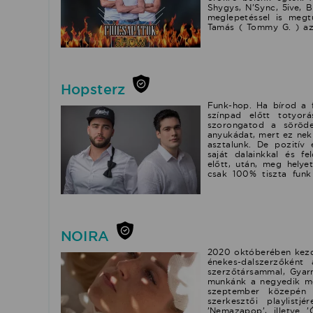
viszont mérföldkő lett
Shygys, N'Sync, 5ive, B
kötött szerződést.
meglepetéssel is megt
Tamás ( Tommy G. ) az
éven keresztül 3 leme
énekelt a csapatban, hí
imádó közönség kedvébe
Hopsterz
Funk-hop. Ha bírod a 
színpad előtt totyor
szorongatod a söröd
anyukádat, mert ez neki
asztalunk. De pozitív 
saját dalainkkal és fe
előtt, után, meg helye
csak 100% tiszta funk
lehetett velünk funk-ho
Fesztivál, Éter Fesztiv
péntekenként is muzsik
NOIRA
2020 októberében kezdő
énekes-dalszerzőként
szerzőtársammal, Gyar
munkánk a negyedik meg
szeptember közepén 
szerkesztői playlist
’Nemazapop’, illetve ’