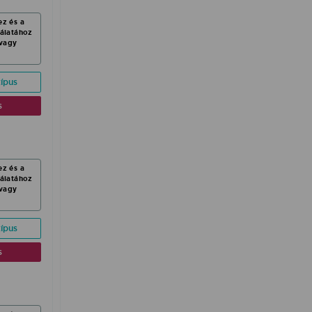
ez és a
nálatához
vagy
ípus
s
ez és a
nálatához
vagy
ípus
s