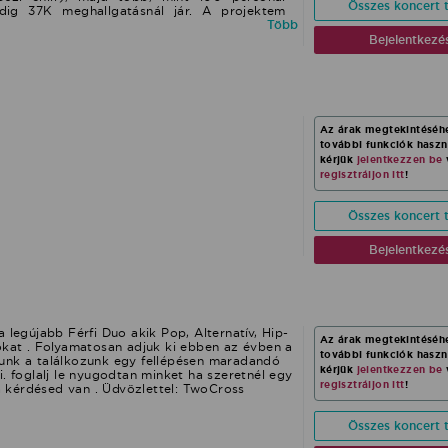
Összes koncert t
pedig 37K meghallgatásnál jár. A projektem
 a Covid első hullámával, így az élő
Több
ségek hiányában kezdetben akusztikus duó
Bejelentkezé
 live session-öket, az újraindulás óta pedig
mációban vállalunk azóta is akusztikus
 és 22-ben az első EP-m – az 5 dalos Warm is
 folyamatosan dolgoztunk a projektem live
mati Fannyi gitárossal és Ferencz László
si Áron (basszushangszerek) és Macskin Dávid
Az árak megtekintéséh
szeinkkel tavaly nyáron, az első zenekaros
további funkciók hasz
on-on, majd az A38 teraszán zenéltünk,
kérjük
jelentkezzen be
 teraszán tartottunk saját lemezbemutató
regisztráljon itt
!
avaszi/nyári koncertszezonban a régi dalok
mom anyagát szeretnénk minél több helyen
nleg a felvételei és stúdiómunkálatai jelenleg
Összes koncert t
k. A készülő albumot leginkább a Londonból
és neo-soul irányzatok inspirálták. Hajógyár
www.youtube.com/watch?v=0Ako5Z5rzNg Petőfi
Bejelentkezé
//petofilive.hu/video/2021/09/25/noira-elso-
ak-girl/?
5kZ4NU35DTP1zKRvcpzhTuQHY7VMEhDtBsNO9BS6mjyzXx8B8#
 legújabb Férfi Duo akik Pop, Alternatív, Hip-
Az árak megtekintéséh
okat . Folyamatosan adjuk ki ebben az évben a
további funkciók hasz
unk a találkozunk egy fellépésen maradandó
kérjük
jelentkezzen be
i. foglalj le nyugodtan minket ha szeretnél egy
regisztráljon itt
!
ha kérdésed van . Üdvözlettel: TwoCross
Összes koncert t