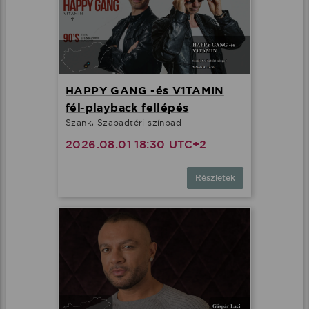
HAPPY GANG -és V1TAMIN
fél-playback fellépés
Szank, Szabadtéri színpad
2026.08.01 18:30 UTC+2
Részletek