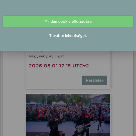
Minden cookie elfogadása
További lehetőségek
Szabó Ádám fél-playback
fellépés
Nagyvenyim, Liget
2026.08.01 17:15 UTC+2
Részletek