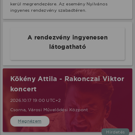
kerül megrendezésre. Az esemény Nyilvános 
ingyenes rendezvény szabadtéren.
A rendezvény ingyenesen
látogatható
Kökény Attila - Rakonczai Viktor
koncert
2026.10.17 19:00 UTC+2
Csorna, Városi Művelődési Központ
Megnézem
Hirdetés