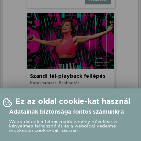
Szandi fél-playback fellépés
Kerekharaszt, Szabadtér
2026.08.01 17:00 UTC+2
Ez az oldal cookie-kat használ
Részletek
Adatainak biztonsága fontos számunkra
Weboldalunk a felhasználói élmény növelése, a
kényelmes felhasználás és a weboldal védelme
érdekében cookie-kat használ.