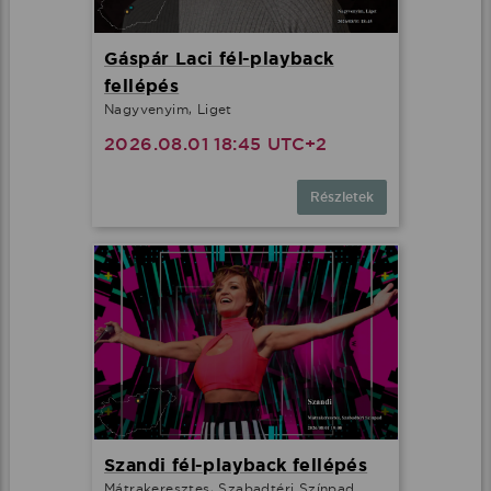
Gáspár Laci fél-playback
fellépés
Nagyvenyim, Liget
2026.08.01 18:45 UTC+2
Részletek
Szandi fél-playback fellépés
Mátrakeresztes, Szabadtéri Színpad