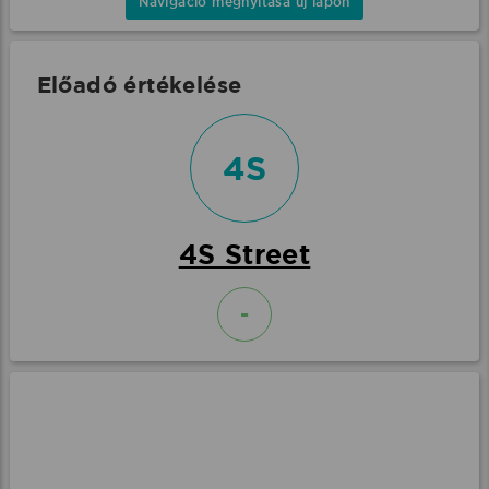
Navigáció megnyitása új lapon
Előadó értékelése
4S
4S Street
-