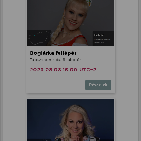
Boglárka fellépés
Tápszentmiklós, Szabdtéri
2026.08.08 16:00 UTC+2
Részletek