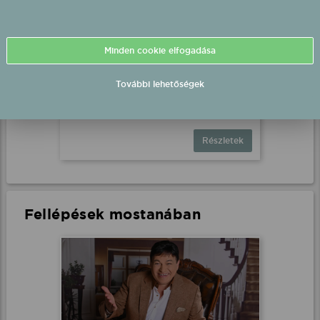
Bestiák Retro Őrület - Miss
Minden cookie elfogadása
Bee fellépés
Nemesbikk, Szabadtér
További lehetőségek
2026.08.15 19:00 UTC+2
Részletek
Fellépések mostanában