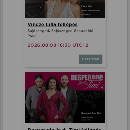
Vincze Lilla fellépés
Sajószöged, Sajószöged Szabadidő
Park
2026.08.08 16:30 UTC+2
Részletek
Desperado feat. Timi fellépés