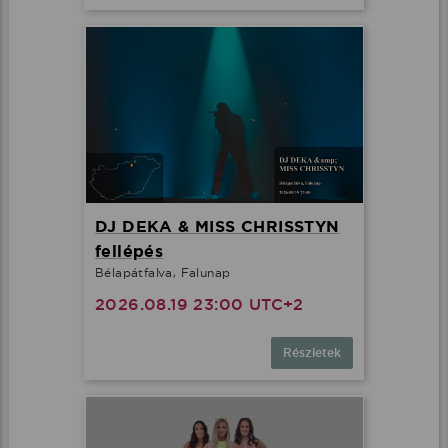
DJ DEKA & MISS CHRISSTYN
fellépés
Bélapátfalva, Falunap
2026.08.19 23:00 UTC+2
Részletek