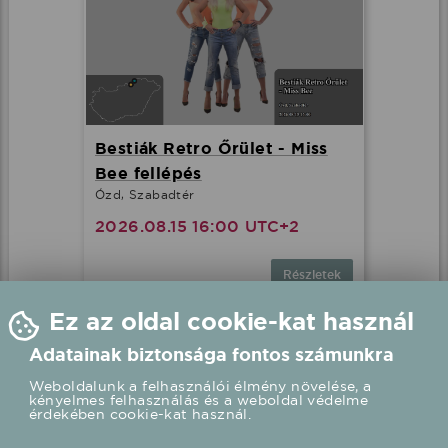
Bestiák Retro Őrület - Miss
Bee fellépés
Ózd, Szabadtér
2026.08.15 16:00 UTC+2
Részletek
Ez az oldal cookie-kat használ
Adatainak biztonsága fontos számunkra
Weboldalunk a felhasználói élmény növelése, a
kényelmes felhasználás és a weboldal védelme
érdekében cookie-kat használ.