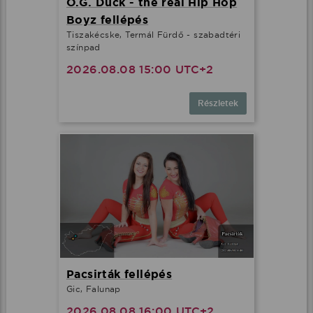
O.G. Duck - the real Hip Hop
Boyz fellépés
Tiszakécske, Termál Fürdő - szabadtéri
színpad
2026.08.08 15:00 UTC+2
Részletek
Pacsirták fellépés
Gic, Falunap
2026.08.08 16:00 UTC+2