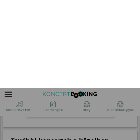
Részletek
Peter Srámek élő koncert
Nádszeg, Szabadtéri színpad
2026.08.22 21:00 UTC+2
Részletek