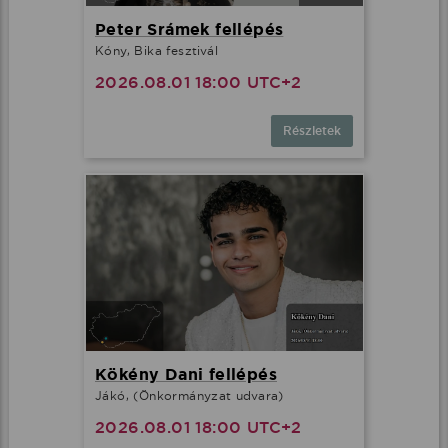
Peter Srámek fellépés
Kóny, Bika fesztivál
Minden cookie elfogadása
2026.08.01 18:00 UTC+2
További lehetőségek
Részletek
Kökény Dani fellépés
Jákó, (Önkormányzat udvara)
2026.08.01 18:00 UTC+2