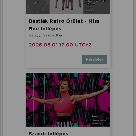
Bestiák Retro Őrület - Miss
Bee fellépés
Szügy, Szabadtér
2026.08.01 17:00 UTC+2
Részletek
Szandi fellépés