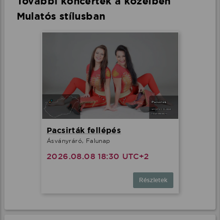
További koncertek a közelben
Mulatós stílusban
Pacsirták fellépés
Ásványráró, Falunap
2026.08.08 18:30 UTC+2
Részletek