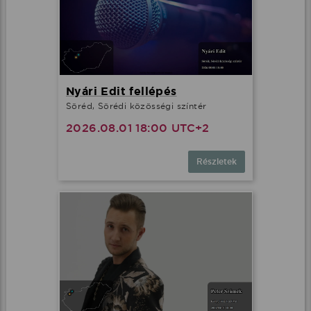
Nyári Edit fellépés
Söréd, Sörédi közösségi színtér
2026.08.01 18:00 UTC+2
Részletek
Ez az oldal cookie-kat használ
Adatainak biztonsága fontos számunkra
Weboldalunk a felhasználói élmény növelése, a
kényelmes felhasználás és a weboldal védelme
érdekében cookie-kat használ.