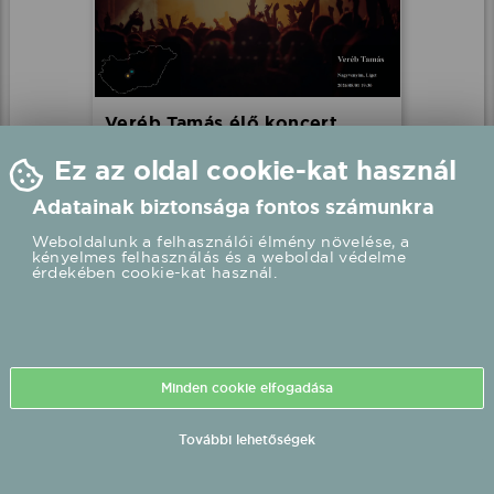
Veréb Tamás élő koncert
Nagyvenyim, Liget
2026.08.01 19:30 UTC+2
Részletek