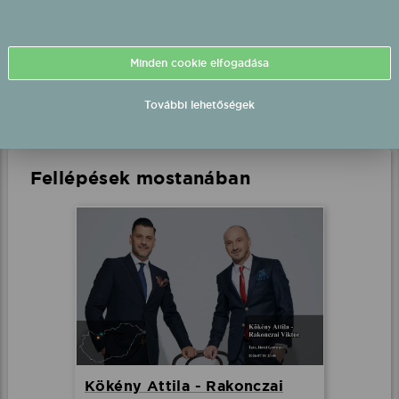
Szombathely, Szabadtér
2026.08.09 20:00 UTC+2
Minden cookie elfogadása
Részletek
További lehetőségek
Fellépések mostanában
Kökény Attila - Rakonczai