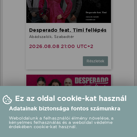
Desperado feat. Timi fellépés
Abádszalók, Szabadtér
2026.08.08 21:00 UTC+2
Részletek
Ez az oldal cookie-kat használ
Adatainak biztonsága fontos számunkra
Weboldalunk a felhasználói élmény növelése, a
kényelmes felhasználás és a weboldal védelme
érdekében cookie-kat használ.
Desperado feat. Timi fellépés