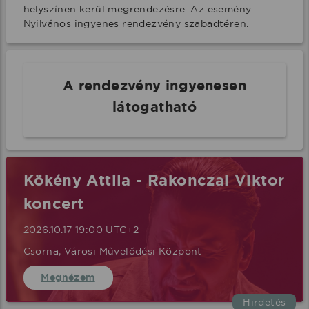
helyszínen kerül megrendezésre. Az esemény 
Nyilvános ingyenes rendezvény szabadtéren.
A rendezvény ingyenesen
látogatható
Kökény Attila - Rakonczai Viktor
koncert
2026.10.17 19:00 UTC+2
Csorna, Városi Művelődési Központ
Megnézem
Hirdetés