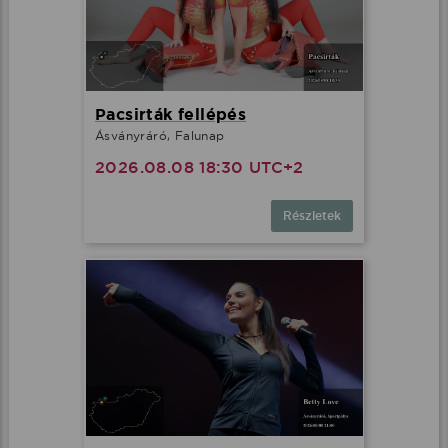
Pacsirták fellépés
Ásványráró, Falunap
2026.08.08 18:30 UTC+2
Részletek