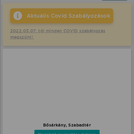
Aktuális Covid Szabályozások
2022.03.07. től minden COVID szabályozás
megszűnt!
Bősárkány, Szabadtér