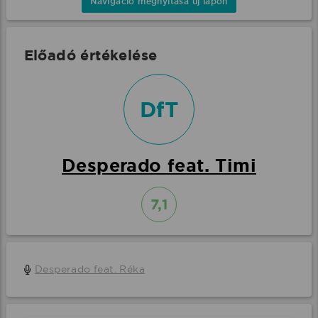
Navigáció megnyitása új lapon
Előadó értékelése
DfT
Desperado feat. Timi
7,1
Desperado feat. Réka