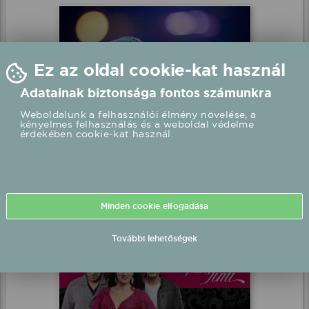
DÍVÁK Produkció fellépés
Balatonlelle, Rendezvénypark
2026.07.31 20:00 UTC+2
Részletek