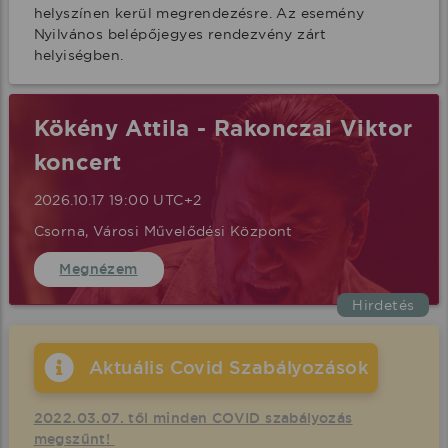
helyszínen kerül megrendezésre. Az esemény 
Nyilvános belépőjegyes rendezvény zárt 
helyiségben.
Kökény Attila - Rakonczai Viktor
koncert
2026.10.17 19:00 UTC+2
Csorna, Városi Művelődési Központ
Megnézem
Hirdetés
Aktuális Covid Szabályozások
2022.03.07. től minden COVID szabályozás
megszűnt!