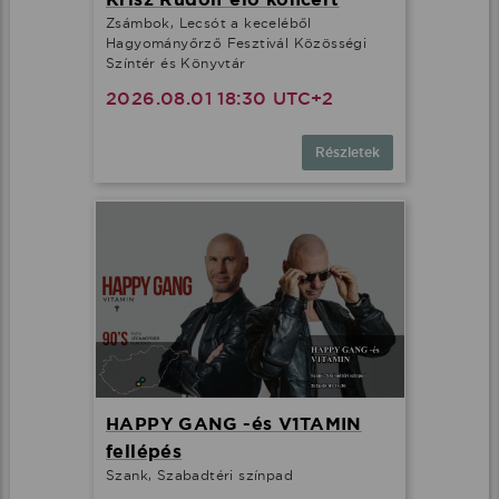
Zsámbok, Lecsót a keceléből
Hagyományőrző Fesztivál Közösségi
Színtér és Könyvtár
2026.08.01 18:30 UTC+2
Részletek
HAPPY GANG -és V1TAMIN
fellépés
Szank, Szabadtéri színpad