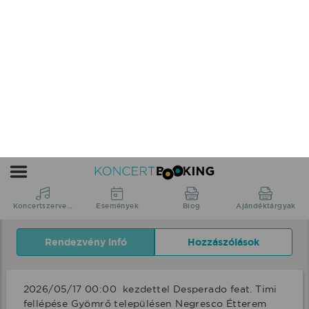
2026/05/17 00:00 Gyömrő
Negresco Étterem fellépés
2026/05/17 00:00 UTC+2
Pest vármegye Gyömrő, Negresco
Étterem
Google
Naptárfájl
Megosztás
Küldés
naptárhoz
letöltése
adás
Rendezvény infó
Hozzászólások
2026/05/17 00:00  kezdettel Desperado feat. Timi 
fellépése Gyömrő településen Negresco Étterem 