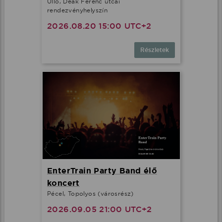
Üllő, Deák Ferenc utcai
rendezvényhelyszín
2026.08.20 15:00 UTC+2
Részletek
EnterTrain Party Band élő
koncert
Pécel, Topolyos (városrész)
2026.09.05 21:00 UTC+2