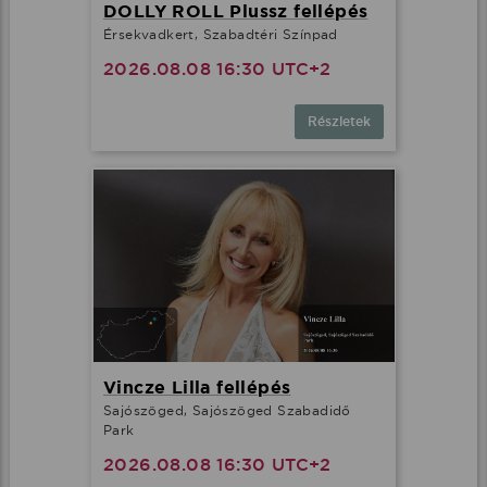
DOLLY ROLL Plussz fellépés
Érsekvadkert, Szabadtéri Színpad
2026.08.08 16:30 UTC+2
Részletek
Vincze Lilla fellépés
Sajószöged, Sajószöged Szabadidő
Park
2026.08.08 16:30 UTC+2