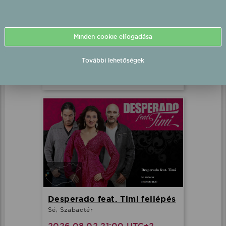
Szandi fellépés
Párkány, Sétálóutca Párkány
Minden cookie elfogadása
2026.08.02 20:00 UTC+2
További lehetőségek
Részletek
Desperado feat. Timi fellépés
Sé, Szabadtér
2026.08.02 21:00 UTC+2