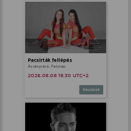
Pacsirták fellépés
Ásványráró, Falunap
2026.08.08 18:30 UTC+2
Részletek