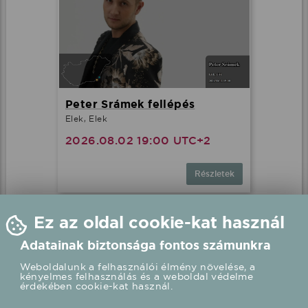
Peter Srámek fellépés
Elek, Elek
2026.08.02 19:00 UTC+2
Részletek
Ez az oldal cookie-kat használ
Adatainak biztonsága fontos számunkra
Weboldalunk a felhasználói élmény növelése, a
kényelmes felhasználás és a weboldal védelme
érdekében cookie-kat használ.