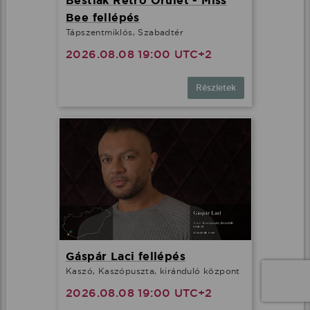
Bestiák Retro Őrület - Miss
Bee fellépés
Tápszentmiklós, Szabadtér
2026.08.08 19:00 UTC+2
Részletek
Gáspár Laci fellépés
Kaszó, Kaszópuszta, kiránduló központ
2026.08.08 19:00 UTC+2