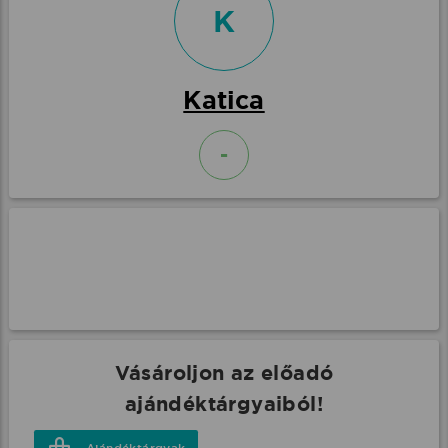
K
Katica
-
Vásároljon az előadó
ajándéktárgyaiból!