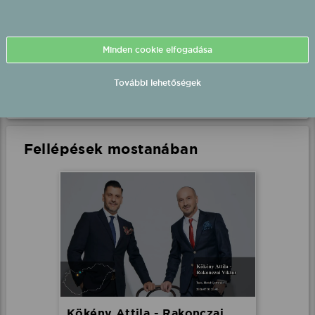
Katica fellépés
Tata, Tatakart
2026.08.15 18:00 UTC+2
Minden cookie elfogadása
Részletek
További lehetőségek
Fellépések mostanában
Kökény Attila - Rakonczai