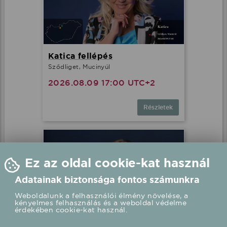
Katica fellépés
Sződliget, Mucinyúl
2026.08.09 17:00 UTC+2
Részletek
Ez az oldal cookie-kat használ
Adatainak biztonsága fontos számunkra
Weboldalunk a felhasználói élmény növelése, a
kényelmes felhasználás és a weboldal védelme
érdekében cookie-kat használ.