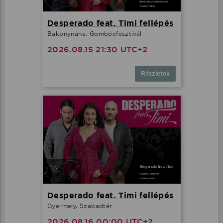
Desperado feat. Timi fellépés
Bakonynána, Gombócfesztivál
2026.08.15 21:30 UTC+2
Részletek
Desperado feat. Timi fellépés
Gyermely, Szabadtér
2026.08.16 00:00 UTC+2