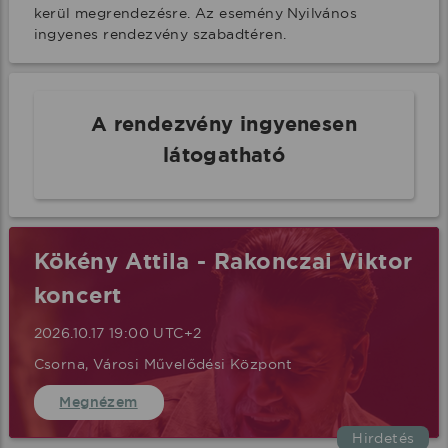
kerül megrendezésre. Az esemény Nyilvános 
ingyenes rendezvény szabadtéren.
A rendezvény ingyenesen
látogatható
Kökény Attila - Rakonczai Viktor
koncert
2026.10.17 19:00 UTC+2
Csorna, Városi Művelődési Központ
Megnézem
Hirdetés