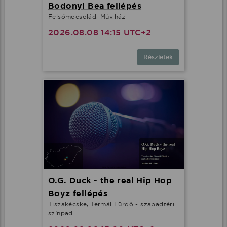
Bodonyi Bea fellépés
Felsőmocsolád, Műv.ház
2026.08.08 14:15 UTC+2
Részletek
O.G. Duck - the real Hip Hop
Boyz fellépés
Tiszakécske, Termál Fürdő - szabadtéri
színpad