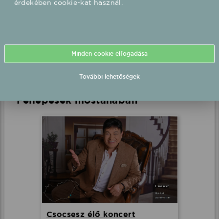
Oláh Gergő élő koncert
Kaposvár, Kossuth Tér
2026.09.19 20:30 UTC+2
Minden cookie elfogadása
Részletek
További lehetőségek
Fellépések mostanában
Csocsesz élő koncert