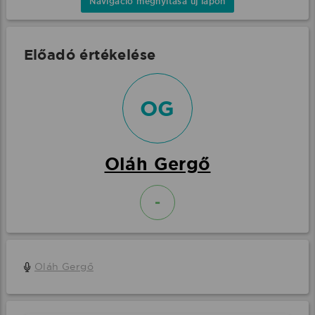
Navigáció megnyitása új lapon
Előadó értékelése
OG
Oláh Gergő
-
Oláh Gergő