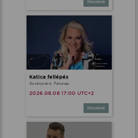
Részletek
Katica fellépés
Ásványráró, Falunap
2026.08.08 17:00 UTC+2
Részletek