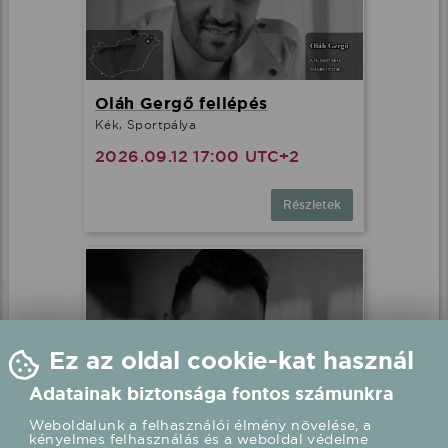
Oláh Gergő fellépés
Kék, Sportpálya
2026.09.12 17:00 UTC+2
Részletek
Ez az oldal cookie-kat használ
Adatainak biztonsága fontos számunkra
Weboldalunk a felhasználói élmény növelése, a
kényelmes felhasználás és a weboldal védelme
érdekében cookie-kat használ.