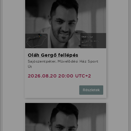
Oláh Gergő fellépés
Sajószentpéter, Mûvelõdési Ház Sport
Út
2026.08.20 20:00 UTC+2
Részletek