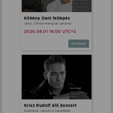
Kökény Dani fellépés
Jákó, (Önkormányzat udvara)
2026.08.01 18:00 UTC+2
Részletek
Krisz Rudolf élő koncert
Zsámbok, Lecsót a keceléből