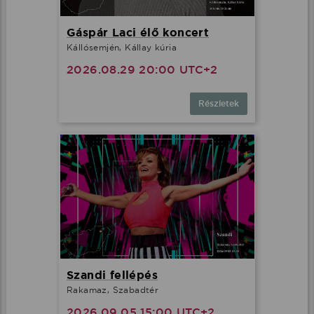
Gáspár Laci élő koncert
Kállósemjén, Kállay kúria
2026.08.29 20:00 UTC+2
Részletek
Szandi fellépés
Rakamaz, Szabadtér
2026.09.05 15:00 UTC+2