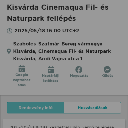
Kisvárda Cinemaqua Fil- és
Naturpark fellépés
2025/05/18 16:00 UTC+2
Szabolcs-Szatmár-Bereg vármegye
Kisvárda, Cinemaqua Fil- és Naturpark
Kisvárda, Andi Vajna utca 1
Google
Naptárfájl
Megosztás
Küldés
naptárhoz
letöltése
adás
Rendezvény infó
Hozzászólások
2025/05/18 16:00  kezdettel Oláh Gergő fellépése 