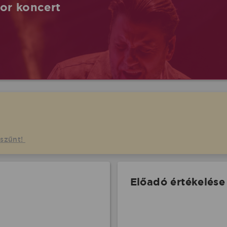
tor koncert
gszűnt!
Előadó értékelése