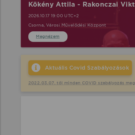
Kökény Attila - Rakonczai Vik
2026.10.17 19:00 UTC+2
Csorna, Városi Művelődési Központ
Megnézem
Aktuális Covid Szabályozások
2022.03.07. től minden COVID szabályozás me