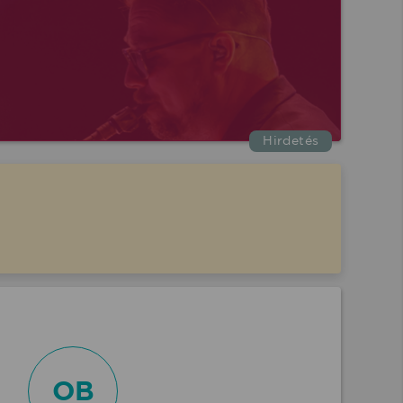
Hirdetés
OB