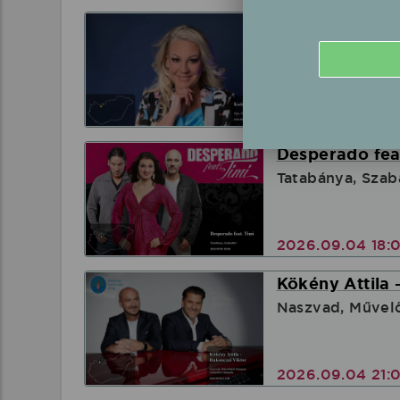
Katica fellépé
Tata, Tatakart
2026.08.15 18:
Desperado feat
Tatabánya, Szab
2026.09.04 18:
Kökény Attila 
Naszvad, Művel
2026.09.04 21: