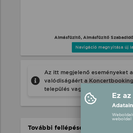
Almásfüzitő, Almásfüzitő Szabadid
Navigáció megnyitása új l
Az itt megjelenő eseményeket a 
valódiságáért a Koncertbooking.
település vagy eseményhelyszín
Ez az
Adatain
Weboldalu
weboldal 
További fellépések a közelben