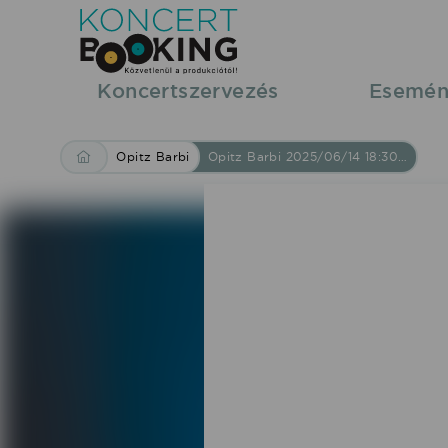
Opitz
Barbi
Koncertszervezés
Esemén
2025/06/14
Opitz Barbi
Opitz Barbi 2025/06/14 18:30 Almásfüzitő Almásfüzitő Szabadidőpark, fellépés
18:30
Almásfüzitő
Almásfüzitő
Szabadidőpark,
fellépés
-