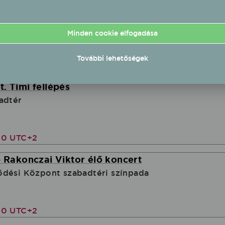
s
Minden cookie elfogadása
További lehetőségek
00 UTC+2
. Timi fellépés
adtér
00 UTC+2
- Rakonczai Viktor élő koncert
ődési Központ szabadtéri színpada
00 UTC+2