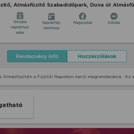
ő, Almásfüzitő Szabadidőpark, Duna út Almásfüz
Google
Naptárfájl
Megosztás
Küldés
naptárhoz
letöltése
adás
Rendezvény infó
Hozzászólások
se Almásfüzitőn a Füzitői Napokon kerül megrendezésre.  Az 
gatható