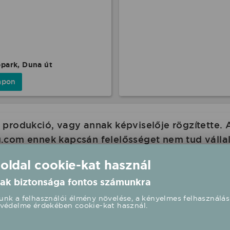
őpark, Duna út
apon
produkció, vagy annak képviselője rögzítette. 
com ennek kapcsán felelősséget nem tud vállalni
 oldalán is a rendezvény paramétereit.
 oldal cookie-kat használ
ak biztonsága fontos számunkra
nk a felhasználói élmény növelése, a kényelmes felhasználás
védelme érdekében cookie-kat használ.