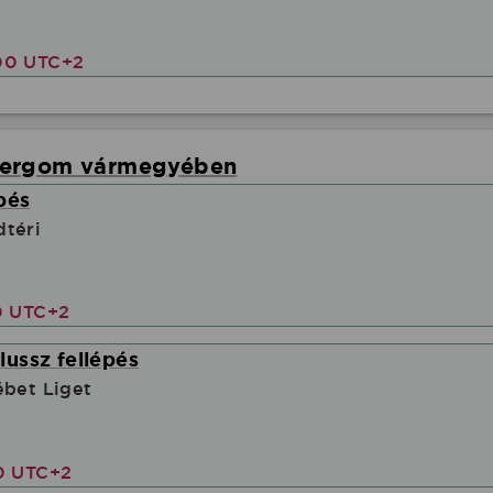
00 UTC+2
tergom vármegyében
pés
dtéri
0 UTC+2
ussz fellépés
ébet Liget
00 UTC+2