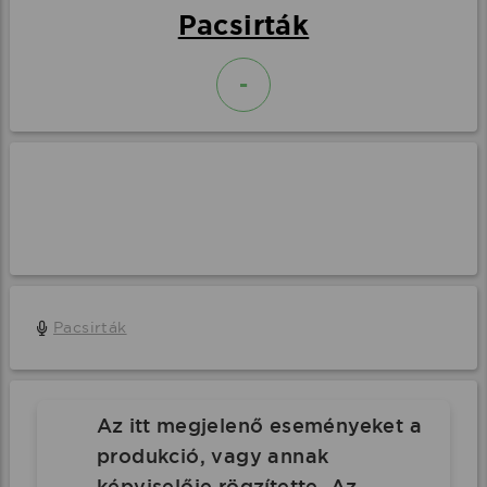
Pacsirták
-
Pacsirták
Az itt megjelenő eseményeket a
produkció, vagy annak
képviselője rögzítette. Az