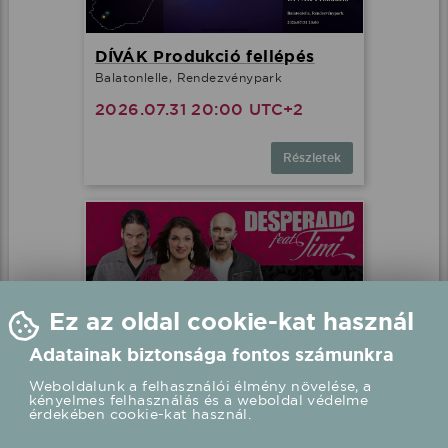
DÍVÁK Produkció fellépés
Balatonlelle, Rendezvénypark
2026.07.31 20:00 UTC+2
Részletek
Ez az oldal cookie-kat használ
Adatainak biztonsága fontos számunkra
Weboldalunk a felhasználói élmény növelése, a
kényelmes felhasználás és a weboldal védelme
Desperado feat. Timi fellépés
érdekében cookie-kat használ.
Zalakaros, Karos Korzó