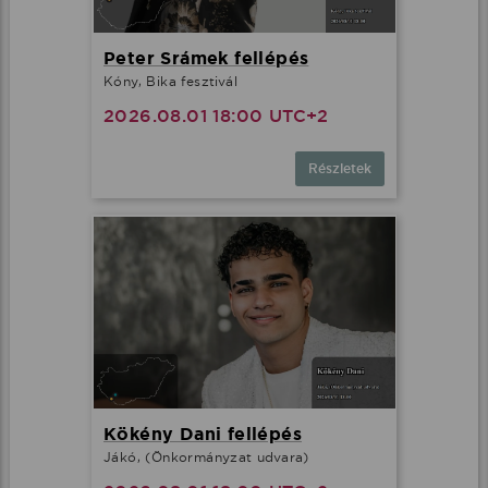
Peter Srámek fellépés
Kóny, Bika fesztivál
2026.08.01 18:00 UTC+2
Részletek
Kökény Dani fellépés
Jákó, (Önkormányzat udvara)