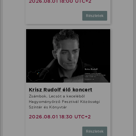
2026.08.01 18:00 UTC+2
Részletek
Krisz Rudolf élő koncert
Zsámbok, Lecsót a keceléből
Hagyományőrző Fesztivál Közösségi
Színtér és Könyvtár
2026.08.01 18:30 UTC+2
Részletek