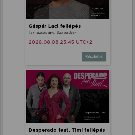
Gáspár Laci fellépés
Tarnazsadány, Szabadter
2026.08.08 23:45 UTC+2
Részletek
Desperado feat. Timi fellépés