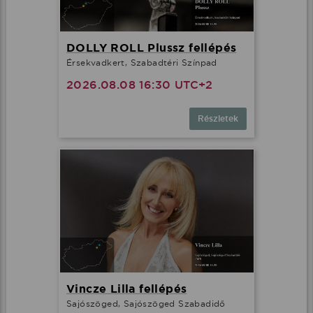
DOLLY ROLL Plussz fellépés
Érsekvadkert, Szabadtéri Színpad
2026.08.08 16:30 UTC+2
Részletek
Vincze Lilla fellépés
Sajószöged, Sajószöged Szabadidő