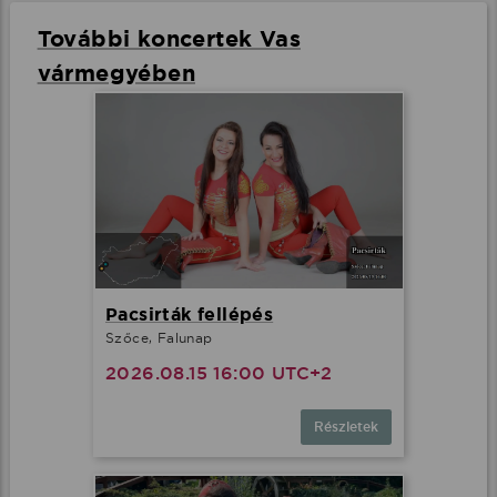
További koncertek Vas
vármegyében
Pacsirták fellépés
Szőce, Falunap
2026.08.15 16:00 UTC+2
Részletek