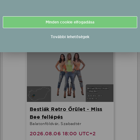
Részletek
Minden cookie elfogadása
Fellépések mostanában
További lehetőségek
Bestiák Retro Őrület - Miss
Bee fellépés
Balatonföldvár, Szabadtér
2026.08.06 18:00 UTC+2