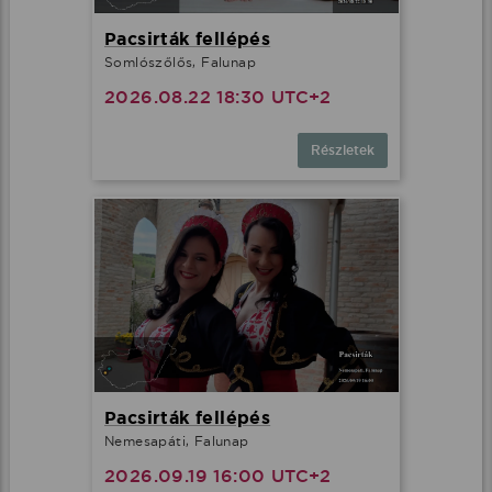
Pacsirták fellépés
Somlószőlős, Falunap
2026.08.22 18:30 UTC+2
Részletek
Pacsirták fellépés
Nemesapáti, Falunap
2026.09.19 16:00 UTC+2