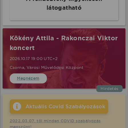
látogatható
Kökény Attila - Rakonczai Viktor
koncert
2026.10.17 19:00 UTC+2
Csorna, Városi Művelődési Központ
Megnézem
Hirdetés
Aktuális Covid Szabályozások
2022.03.07. től minden COVID szabályozás
megszűnt!