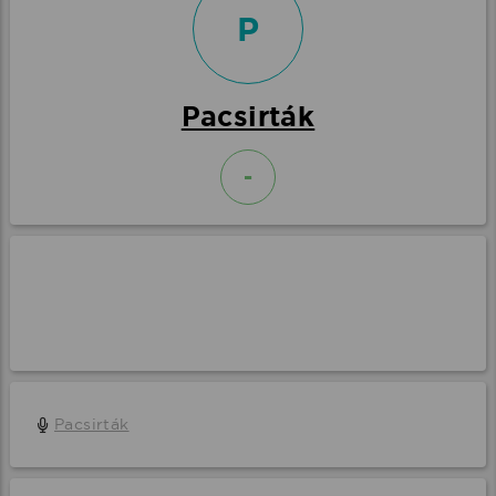
P
Pacsirták
-
Pacsirták