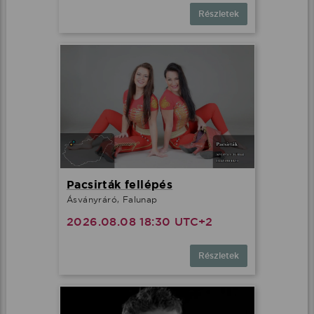
Részletek
Pacsirták fellépés
Ásványráró, Falunap
2026.08.08 18:30 UTC+2
Részletek