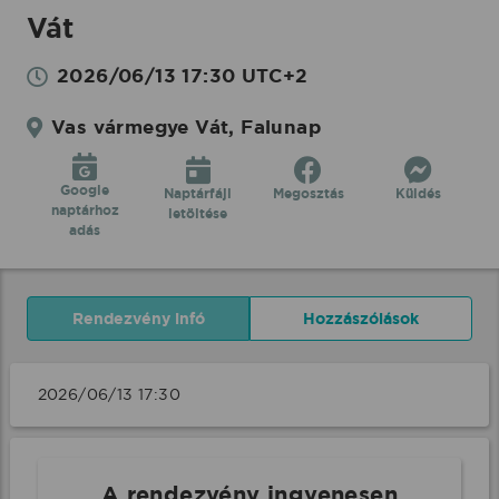
Vát
2026/06/13 17:30 UTC+2
Vas vármegye Vát, Falunap
Google
Naptárfájl
Megosztás
Küldés
naptárhoz
letöltése
adás
Rendezvény infó
Hozzászólások
2026/06/13 17:30 
A rendezvény ingyenesen