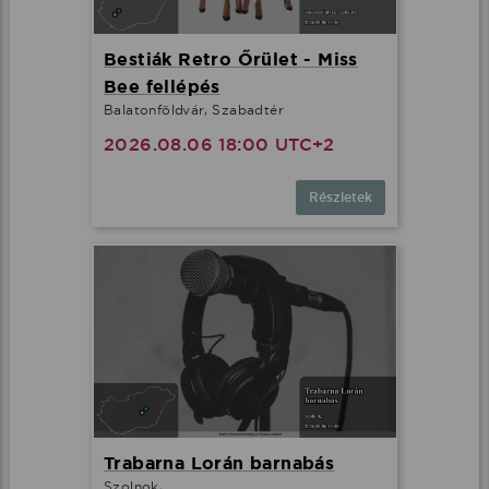
Bestiák Retro Őrület - Miss
Bee fellépés
Balatonföldvár, Szabadtér
2026.08.06 18:00 UTC+2
Részletek
Trabarna Lorán barnabás
Szolnok, .