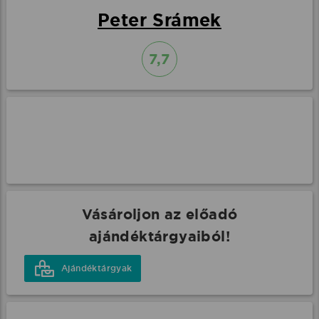
Peter Srámek
7,7
Vásároljon az előadó
ajándéktárgyaiból!
Ajándéktárgyak