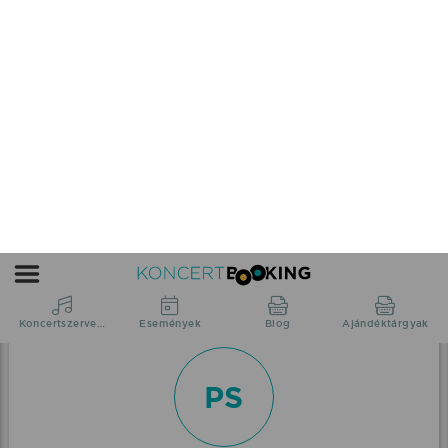
Nyírcsaholy, Szabadtér
Navigáció megnyitása új lapon
Előadó értékelése
PS