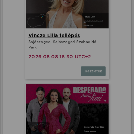
Vincze Lilla fellépés
Sajószöged, Sajószöged Szabadidő
Park
2026.08.08 16:30 UTC+2
Részletek