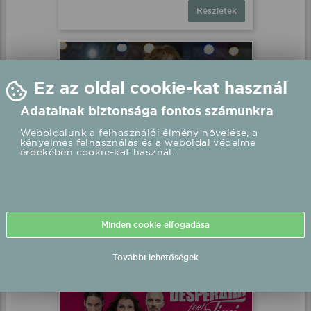
Részletek
Szandi fellépés
Párkány, Sétálóutca Párkány
2026.08.02 20:00 UTC+2
Részletek