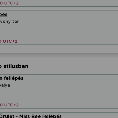
00 UTC+2
pés
vény tér
00 UTC+2
 stílusban
n fellépés
pálya
00 UTC+2
Őrület - Miss Bee fellépés