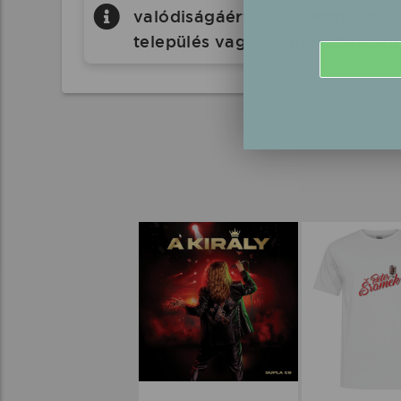
valódiságáért a Koncertbooking.
település vagy eseményhelyszín