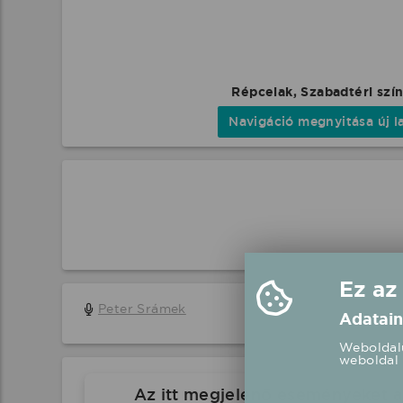
Répcelak, Szabadtéri szí
Navigáció megnyitása új l
Ez az
Peter Srámek
Adatain
Weboldalu
weboldal 
Az itt megjelenő eseményeket a 