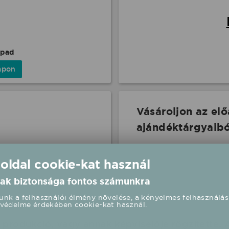
npad
apon
Vásároljon az el
ajándéktárgyaibó
 oldal cookie-kat használ
ak biztonsága fontos számunkra
nk a felhasználói élmény növelése, a kényelmes felhasználás
védelme érdekében cookie-kat használ.
produkció, vagy annak képviselője rögzítette. 