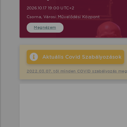
2026.10.17 19:00 UTC+2
Csorna, Városi Művelődési Központ
Megnézem
Aktuális Covid Szabályozások
2022.03.07. től minden COVID szabályozás me