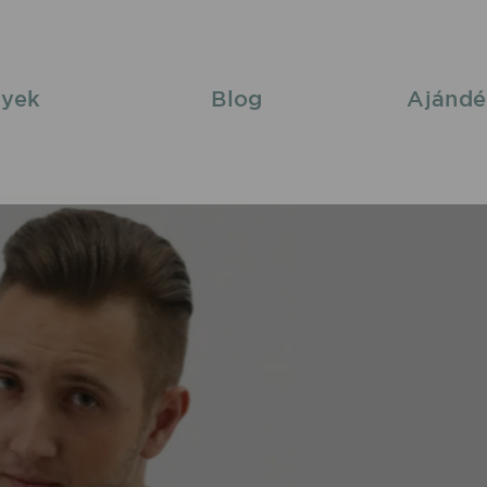
yek
Blog
Ajándé