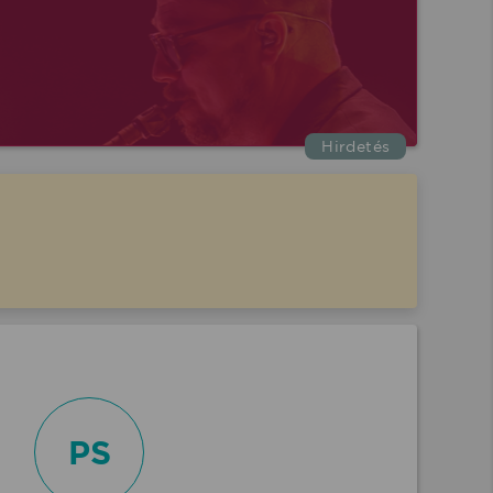
Hirdetés
PS