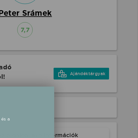
Peter Srámek
7,7
őadó
Ajándéktárgyak
l!
 és a
Az oldalon lévő információk