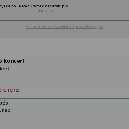
Peter Srámek környakú póló
Peter Srámek kapucnis pulóver
t
9500 Ft
Peter Srámek további ajándéktárgyai
ő koncert
kert
00 UTC+2
épés
lunap