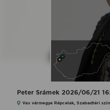
2026.06.21.
|
Koncertbooking
Peter Srámek 2026/06/21 16:
Vas vármegye Répcelak, Szabadtéri szín