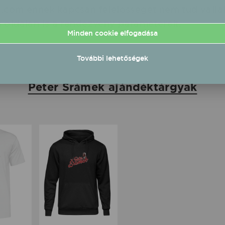
com ennek kapcsán felelősséget nem tud vállalni
 oldalán is a rendezvény paramétereit.
Minden cookie elfogadása
További lehetőségek
Peter Srámek ajándéktárgyak