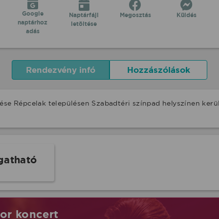
Google
Naptárfájl
Megosztás
Küldés
naptárhoz
letöltése
adás
Rendezvény infó
Hozzászólások
pése Répcelak településen Szabadtéri színpad helyszínen ker
gatható
tor koncert