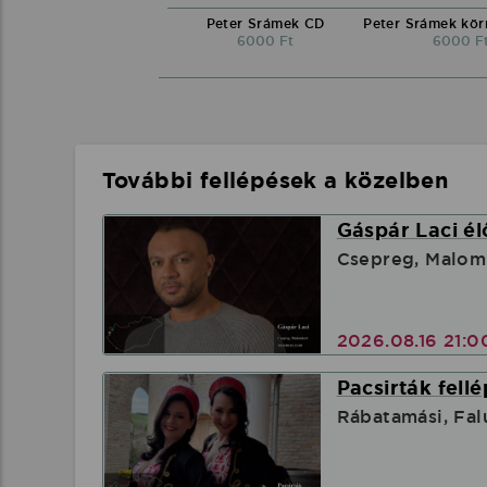
Peter Srámek CD
6000 Ft
6000 F
További fellépések a közelben
Gáspár Laci él
Csepreg, Malom
2026.08.16 21:
Pacsirták fell
Rábatamási, Fa