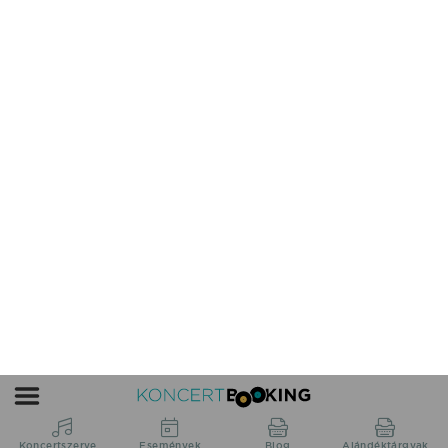
Gergely Róbert fellépés
Lenti, Rendezvénytér
2026.07.31 21:30 UTC+2
Részletek
Bestiák Retro Őrület - Miss
Bee fellépés
Szügy, Szabadtér
2026.08.01 17:00 UTC+2