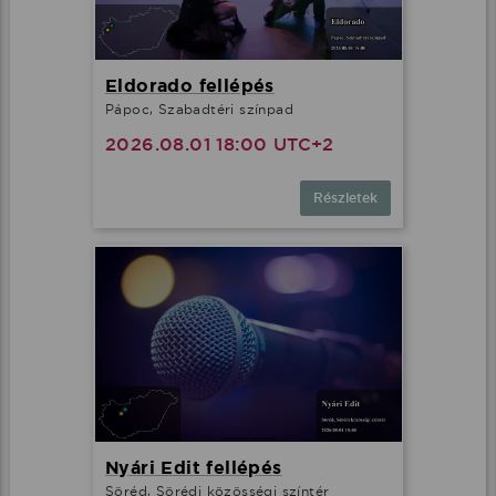
Minden cookie elfogadása
Eldorado fellépés
Pápoc, Szabadtéri színpad
További lehetőségek
2026.08.01 18:00 UTC+2
Részletek
Nyári Edit fellépés
Söréd, Sörédi közösségi színtér