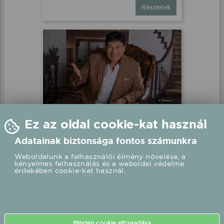
Részletek
Csocsesz élő koncert
Elek, Elek
2026.08.02 18:00 UTC+2
Részletek