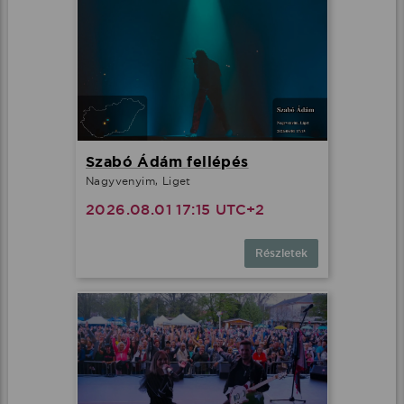
Szabó Ádám fellépés
Nagyvenyim, Liget
2026.08.01 17:15 UTC+2
Részletek
Ez az oldal cookie-kat használ
Adatainak biztonsága fontos számunkra
Weboldalunk a felhasználói élmény növelése, a
kényelmes felhasználás és a weboldal védelme
érdekében cookie-kat használ.