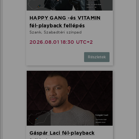
HAPPY GANG -és V1TAMIN
fél-playback fellépés
Szank, Szabadtéri színpad
2026.08.01 18:30 UTC+2
Részletek
Gáspár Laci fél-playback