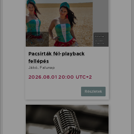
Pacsirták fél-playback
fellépés
Jákó, Falunap
2026.08.01 20:00 UTC+2
Részletek