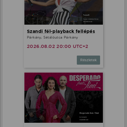
Szandi fél-playback fellépés
Párkány, Sétálóutca Párkány
2026.08.02 20:00 UTC+2
Részletek