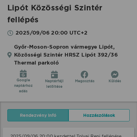
Lipót Közösségi Szintér
fellépés
2025/09/06 20:00 UTC+2
Győr-Moson-Sopron vármegye Lipót,
Közösségi Szintér HRSZ Lipót 392/36
Thermal parkoló
Google
Naptárfájl
Megosztás
Küldés
naptárhoz
letöltése
adás
Rendezvény infó
Hozzászólások
2025/09/06 20:00 kezdettel Tolvai Reni fellépése 