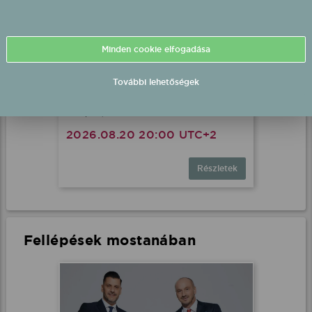
Minden cookie elfogadása
További lehetőségek
Tolvai Reni fellépés
Dunaújváros, Városháza Tér (Szabadtéri
Színpad)
2026.08.20 20:00 UTC+2
Részletek
Fellépések mostanában