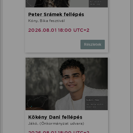
Peter Srámek fellépés
Kóny, Bika fesztivál
2026.08.01 18:00 UTC+2
Részletek
Kökény Dani fellépés
Jákó, (Önkormányzat udvara)
2026.08.01 18:00 UTC+2