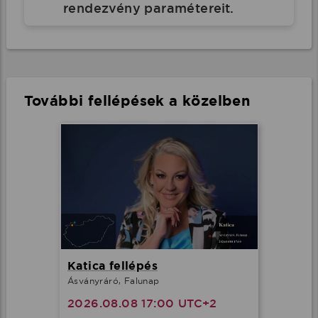
rendezvény paramétereit.
További fellépések a közelben
Katica fellépés
Ásványráró, Falunap
2026.08.08 17:00 UTC+2