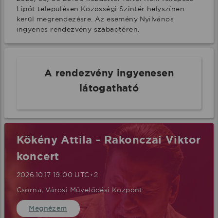
Lipót településen Közösségi Szintér helyszínen 
kerül megrendezésre. Az esemény Nyilvános 
ingyenes rendezvény szabadtéren.
A rendezvény ingyenesen
látogatható
Kökény Attila - Rakonczai Viktor
koncert
2026.10.17 19:00 UTC+2
Csorna, Városi Művelődési Központ
Megnézem