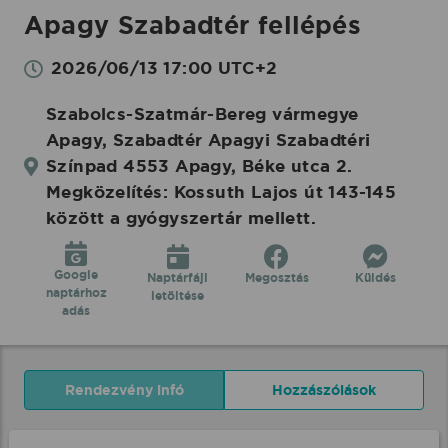
Apagy Szabadtér fellépés
2026/06/13 17:00 UTC+2
Szabolcs-Szatmár-Bereg vármegye
Apagy, Szabadtér Apagyi Szabadtéri
Színpad 4553 Apagy, Béke utca 2.
Megközelítés: Kossuth Lajos út 143-145
között a gyógyszertár mellett.
Google
Naptárfájl
Megosztás
Küldés
naptárhoz
letöltése
adás
Rendezvény infó
Hozzászólások