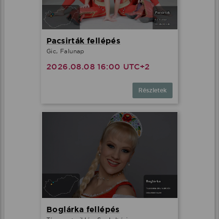
Pacsirták fellépés
Gic, Falunap
2026.08.08 16:00 UTC+2
Részletek
Boglárka fellépés