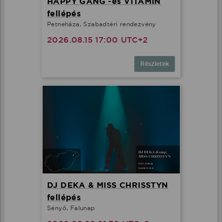
HAPPY GANG -és V1TAMIN
fellépés
Petneháza, Szabadtéri rendezvény
2026.08.15 17:00 UTC+2
Részletek
DJ DEKA & MISS CHRISSTYN
fellépés
Sényő, Falunap