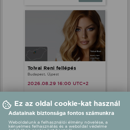
Tolvai Reni fellépés
Budapest, Újpest
2026.08.29 16:00 UTC+2
Ez az oldal cookie-kat használ
Részletek
Adatainak biztonsága fontos számunkra
Weboldalunk a felhasználói élmény növelése, a
kényelmes felhasználás és a weboldal védelme
érdekében cookie-kat használ.
Fellépések mostanában