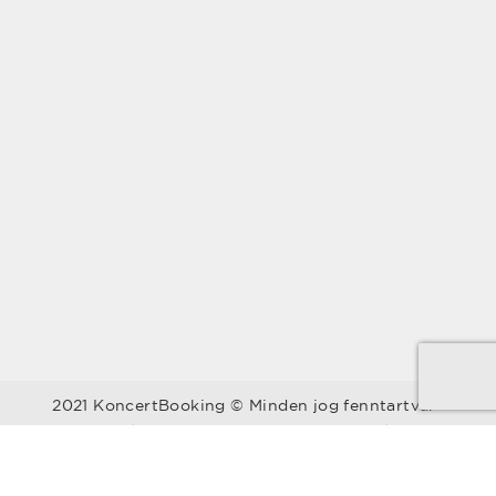
2021 KoncertBooking © Minden jog fenntartva.
Kapcsolat | Telefonszám: +36 30 157 9812 | E-mail:
info@koncertbooking.com |