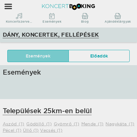
KoncertBooking
|
Koncertszervezés
Koncertszervezés
Események
Blog
Ajándéktárgyak
|
DÁNY, KONCERTEK, FELLÉPÉSEK
Dány,
koncertek,
fellépések
Események
Előadók
Események
Települések 25km-en belül
Aszód (1)
Gödöllő (1)
Gyömrő (1)
Mende (1)
Nagykáta (1)
Pécel (1)
Üllő (1)
Vecsés (1)