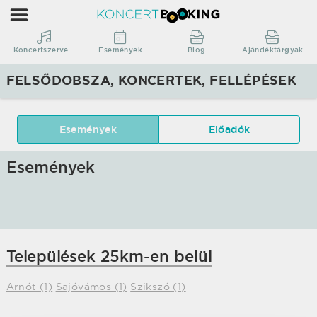
KoncertBooking
|
Koncertszervezés
Koncertszervezés
Események
Blog
Ajándéktárgyak
|
FELSŐDOBSZA, KONCERTEK, FELLÉPÉSEK
Felsődobsza,
koncertek,
fellépések
Események
Előadók
Események
Települések 25km-en belül
Arnót (1)
Sajóvámos (1)
Szikszó (1)