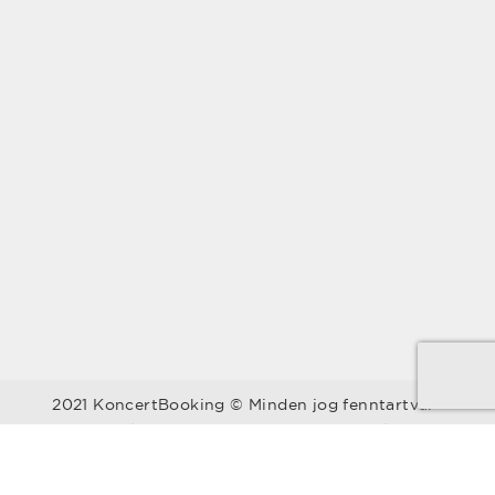
2021 KoncertBooking © Minden jog fenntartva.
Kapcsolat | Telefonszám: +36 30 157 9812 | E-mail:
info@koncertbooking.com |