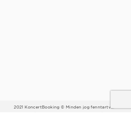
2021 KoncertBooking © Minden jog fenntartva.
Kapcsolat | Telefonszám: +36 30 157 9812 | E-mail:
info@koncertbooking.com |