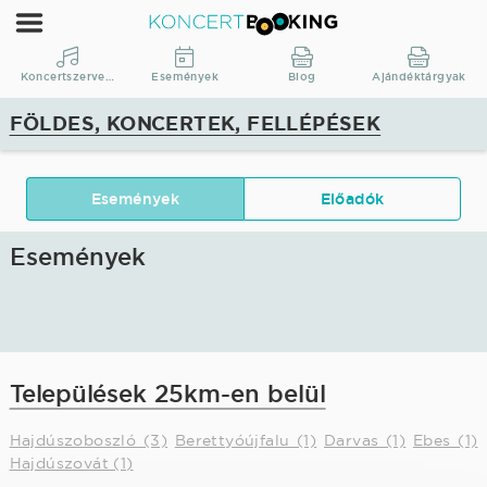
KoncertBooking
|
Koncertszervezés
Koncertszervezés
Események
Blog
Ajándéktárgyak
|
FÖLDES, KONCERTEK, FELLÉPÉSEK
Földes,
koncertek,
fellépések
Események
Előadók
Események
Települések 25km-en belül
Hajdúszoboszló (3)
Berettyóújfalu (1)
Darvas (1)
Ebes (1)
Hajdúszovát (1)