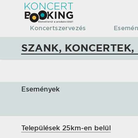
KoncertBooking
|
Koncertszervezés
Esemén
Koncertszervezés
SZANK, KONCERTEK,
|
Szank,
koncertek,
Események
fellépések
Települések 25km-en belül