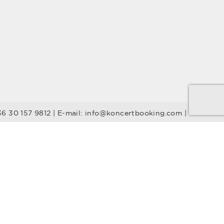
36 30 157 9812 | E-mail: info@koncertbooking.com |
Stílusok
Táncprodukciók
Gyerekműsorok
Műsorvezetők
DJ-k
Egyéb stílus
Rock
Tribute zenekarok
Youtuber