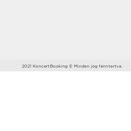
2021 KoncertBooking © Minden jog fenntartva.
Megyék
Régiók
Bács-Kiskun
Baranya
Balaton
Békés
Borsod-Abaúj-
Közép-Du
Zemplén
Budapest
Csongrád
Észak-Alf