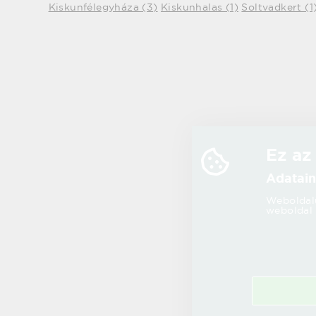
Kiskunfélegyháza (3)
Kiskunhalas (1)
Soltvadkert (1
Ez az
Adatain
Weboldalu
weboldal 