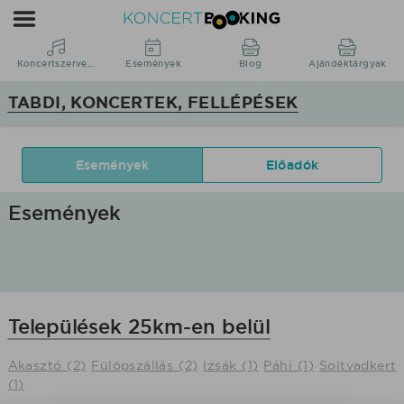
KoncertBooking
|
Koncertszervezés
Koncertszervezés
Események
Blog
Ajándéktárgyak
|
TABDI, KONCERTEK, FELLÉPÉSEK
Tabdi,
koncertek,
fellépések
Események
Előadók
Események
Települések 25km-en belül
Akasztó (2)
Fülöpszállás (2)
Izsák (1)
Páhi (1)
Soltvadkert
(1)