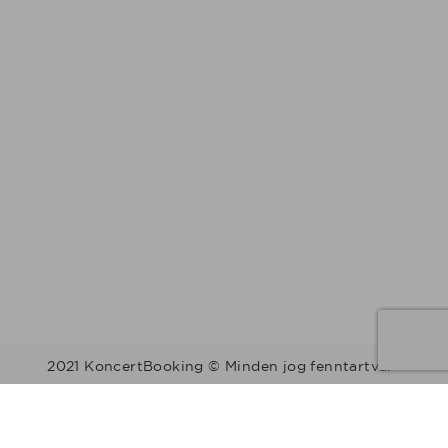
2021 KoncertBooking © Minden jog fenntartva.
Kapcsolat | Telefonszám: +36 30 157 9812 | E-mail:
info@koncertbooking.com |