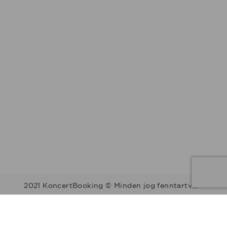
2021 KoncertBooking © Minden jog fenntartva.
Kapcsolat | Telefonszám: +36 30 157 9812 | E-mail:
info@koncertbooking.com |