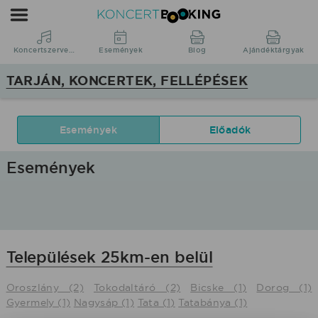
KoncertBooking
|
Koncertszervezés
Koncertszervezés
Események
Blog
Ajándéktárgyak
|
TARJÁN, KONCERTEK, FELLÉPÉSEK
Tarján,
koncertek,
fellépések
Események
Előadók
Események
Települések 25km-en belül
Oroszlány (2)
Tokodaltáró (2)
Bicske (1)
Dorog (1)
Gyermely (1)
Nagysáp (1)
Tata (1)
Tatabánya (1)