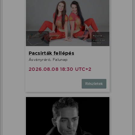
Pacsirták fellépés
Ásványráró, Falunap
2026.08.08 18:30 UTC+2
Részletek