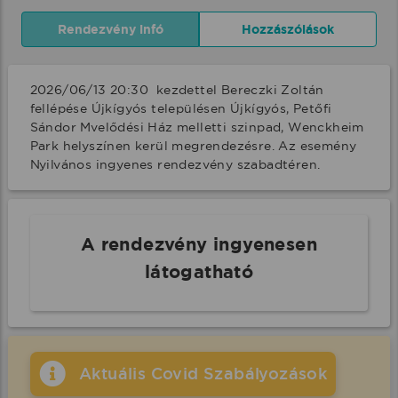
Rendezvény infó
Hozzászólások
2026/06/13 20:30  kezdettel Bereczki Zoltán 
fellépése Újkígyós településen Újkígyós, Petőfi 
Sándor Mvelődési Ház melletti szinpad, Wenckheim 
Park helyszínen kerül megrendezésre. Az esemény 
Nyilvános ingyenes rendezvény szabadtéren.
A rendezvény ingyenesen
látogatható
Aktuális Covid Szabályozások