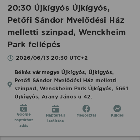
2026.06.13.
20:30 Újkígyós Újkígyós,
|
Petőfi Sándor Mvelődési Ház
Koncertbooking
melletti szinpad, Wenckheim
Park fellépés
2026/06/13 20:30 UTC+2
Békés vármegye Újkígyós, Újkígyós,
Petőfi Sándor Mvelődési Ház melletti
szinpad, Wenckheim Park Újkígyós, 5661
Újkígyós, Arany János u 42.
Google
Naptárfájl
Megosztás
Küldés
naptárhoz
letöltése
adás