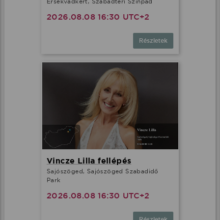
Érsekvadkert, Szabadtéri Színpad
2026.08.08 16:30 UTC+2
Részletek
Vincze Lilla fellépés
Sajószöged, Sajószöged Szabadidő
Park
2026.08.08 16:30 UTC+2
Részletek