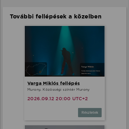
További fellépések a közelben
Varga Miklós fellépés
Murony, Közösségi színtér Murony
2026.09.12 20:00 UTC+2
Részletek