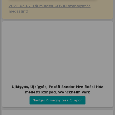
2022.03.07. től minden COVID szabályozás
megszűnt!
Újkígyós, Újkígyós, Petőfi Sándor Mvelődési Ház
melletti szinpad, Wenckheim Park
Navigáció megnyitása új lapon