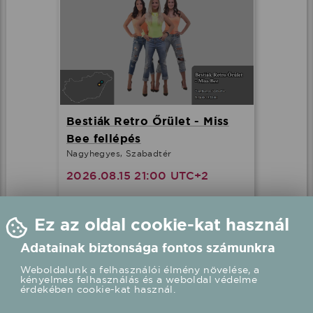
Bestiák Retro Őrület - Miss
Bee fellépés
Nagyhegyes, Szabadtér
2026.08.15 21:00 UTC+2
Részletek
Ez az oldal cookie-kat használ
Adatainak biztonsága fontos számunkra
Weboldalunk a felhasználói élmény növelése, a
kényelmes felhasználás és a weboldal védelme
érdekében cookie-kat használ.