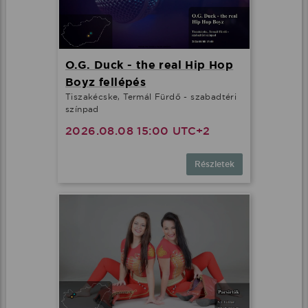
O.G. Duck - the real Hip Hop
Boyz fellépés
Tiszakécske, Termál Fürdő - szabadtéri
színpad
2026.08.08 15:00 UTC+2
Részletek