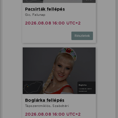
Pacsirták fellépés
Gic, Falunap
2026.08.08 16:00 UTC+2
Részletek
Boglárka fellépés
Tápszentmiklós, Szabdtéri
2026.08.08 16:00 UTC+2