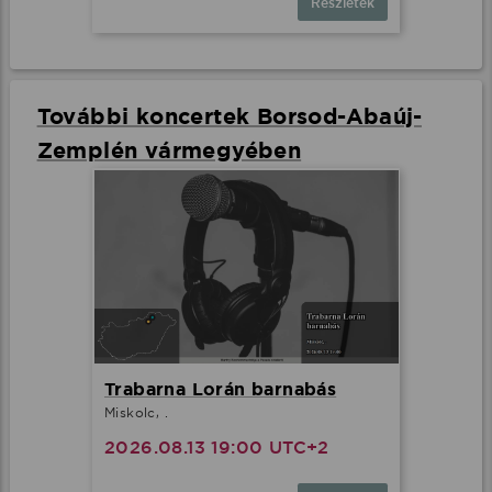
Részletek
További koncertek Borsod-Abaúj-
Zemplén vármegyében
Trabarna Lorán barnabás
Miskolc, .
2026.08.13 19:00 UTC+2