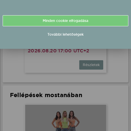
Minden cookie elfogadása
Bestiák Retro Őrület - Miss
További lehetőségek
Bee fellépés
Ebes, Szabadtér
2026.08.20 17:00 UTC+2
Részletek
Fellépések mostanában