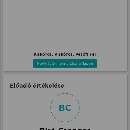
Kiskőrös, Kiskõrös, Petõfi Tér
Navigáció megnyitása új lapon
Előadó értékelése
BC