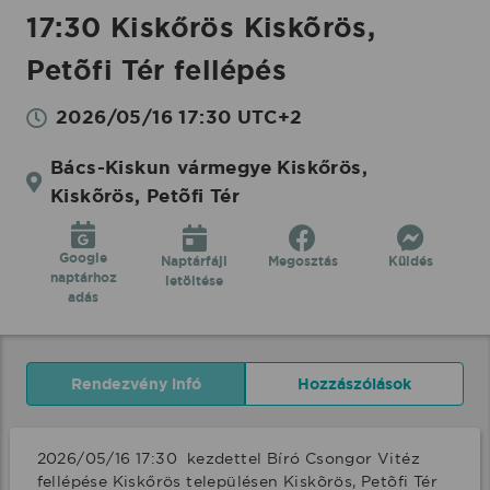
17:30 Kiskőrös Kiskõrös,
Petõfi Tér fellépés
2026/05/16 17:30 UTC+2
Bács-Kiskun vármegye Kiskőrös,
Kiskõrös, Petõfi Tér
Google
Naptárfájl
Megosztás
Küldés
naptárhoz
letöltése
adás
Rendezvény infó
Hozzászólások
2026/05/16 17:30  kezdettel Bíró Csongor Vitéz 
fellépése Kiskőrös településen Kiskõrös, Petõfi Tér 