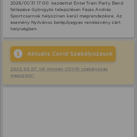
2026/01/31 17:00  kezdettel EnterTrain Party Band 
fellépése Gyöngyös településen Fejes András 
Sportcsarnok helyszínen kerül megrendezésre. Az 
esemény Nyilvános belépőjegyes rendezvény zárt 
helyiségben.
Aktuális Covid Szabályozások
2022.03.07. től minden COVID szabályozás
megszűnt!