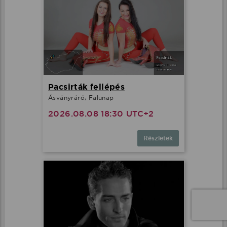
Pacsirták fellépés
Ásványráró, Falunap
2026.08.08 18:30 UTC+2
Részletek