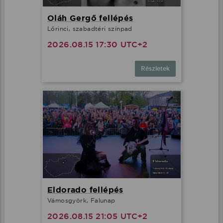
Oláh Gergő fellépés
Lőrinci, szabadtéri színpad
2026.08.15 17:30 UTC+2
Részletek
Eldorado fellépés
Vámosgyörk, Falunap
2026.08.15 21:05 UTC+2