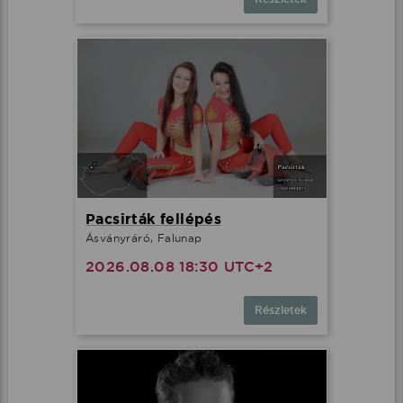
Pacsirták fellépés
Ásványráró, Falunap
2026.08.08 18:30 UTC+2
Részletek