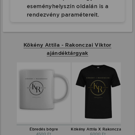
eseményhelyszín oldalán is a
rendezvény paramétereit.
Kökény Attila - Rakonczai Viktor
ajándéktárgyak
Ébredés bögre
Kökény Attila X Rakonczai Viktor környakú póló fekete
4500 Ft
6000 Ft