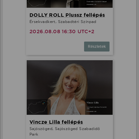
DOLLY ROLL Plussz fellépés
Érsekvadkert, Szabadtéri Színpad
2026.08.08 16:30 UTC+2
Részletek
Vincze Lilla fellépés
Sajószöged, Sajószöged Szabadidő
Park