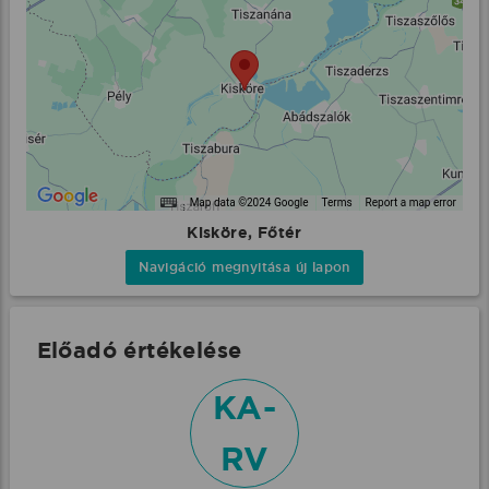
Kisköre, Főtér
Navigáció megnyitása új lapon
Előadó értékelése
KA-
RV