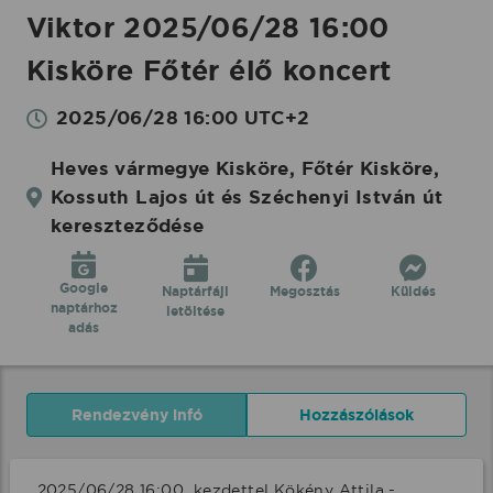
Viktor 2025/06/28 16:00
Kisköre Főtér élő koncert
2025/06/28 16:00 UTC+2
Heves vármegye Kisköre, Főtér Kisköre,
Kossuth Lajos út és Széchenyi István út
kereszteződése
Google
Naptárfájl
Megosztás
Küldés
naptárhoz
letöltése
adás
Rendezvény infó
Hozzászólások
2025/06/28 16:00  kezdettel Kökény Attila - 