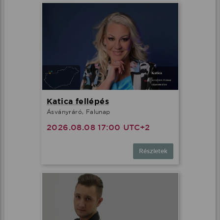
Katica fellépés
Ásványráró, Falunap
2026.08.08 17:00 UTC+2
Részletek