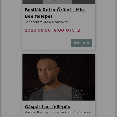
Bestiák Retro Őrület - Miss
Bee fellépés
Tápszentmiklós, Szabadtér
2026.08.08 19:00 UTC+2
Részletek
Gáspár Laci fellépés
Kaszó, Kaszópuszta, kiránduló központ