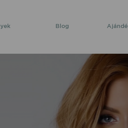
yek
Blog
Ajándé