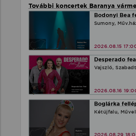
További koncertek Baranya várm
Bodonyi Bea f
Sumony, Műv.há
2026.08.15 17:
Desperado feat
Vajszló, Szabad
2026.08.16 19:
Boglárka fellé
Kétújfalu, Műve
2026.08.29 18: