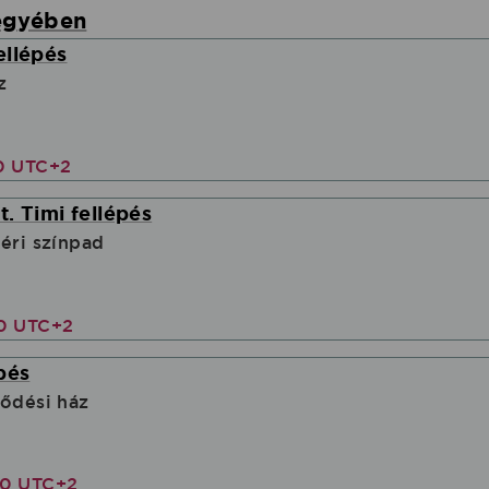
egyében
ellépés
z
00 UTC+2
. Timi fellépés
téri színpad
00 UTC+2
pés
lődési ház
00 UTC+2