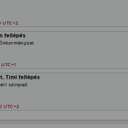
r
0 UTC+2
n fellépés
 Önkormányzat
0 UTC+1
. Timi fellépés
téri színpad
00 UTC+2