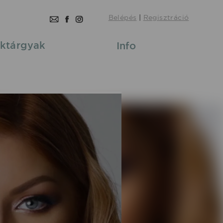
Belépés
|
Regisztráció
ktárgyak
Info