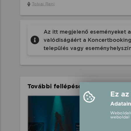
Tolvai Reni
Az itt megjelenő eseményeket a 
valódiságáért a Koncertbooking.
település vagy eseményhelyszín
További fellépések a közelben
Ez az
Tajtiboy fellép
Adatain
Baksa, Szabadté
Weboldalu
weboldal 
2026.08.15 21: