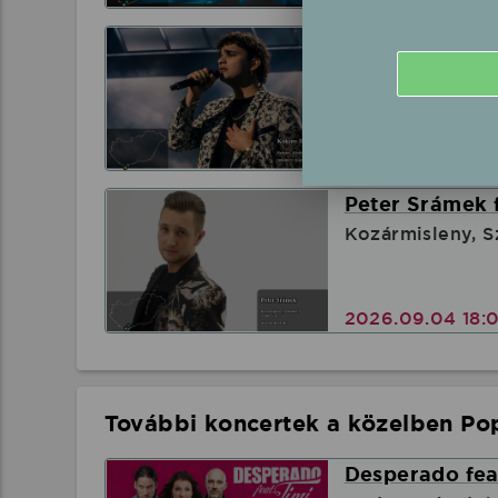
Kökény Dani f
Harkány, (Fürdőf
2026.08.21 20:
Peter Srámek 
Kozármisleny, S
2026.09.04 18:
További koncertek a közelben Pop
Desperado feat