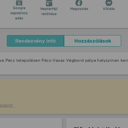
Google
Naptárfájl
Megosztás
Küldés
naptárhoz
letöltése
adás
Rendezvény infó
Hozzászólások
ése Pécs településen Pécs-Vasas Végbord pálya helyszínen ke
gszűnt!