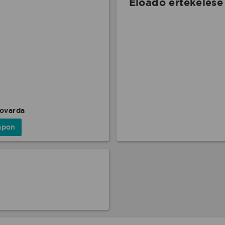
Előadó értékelése
Lovarda
apon