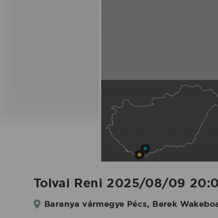
fellépés
-
2025.08.09.
|
Koncertbooking
Tolvai Reni 2025/08/09 20:0
Baranya vármegye Pécs, Berek Wakeboar