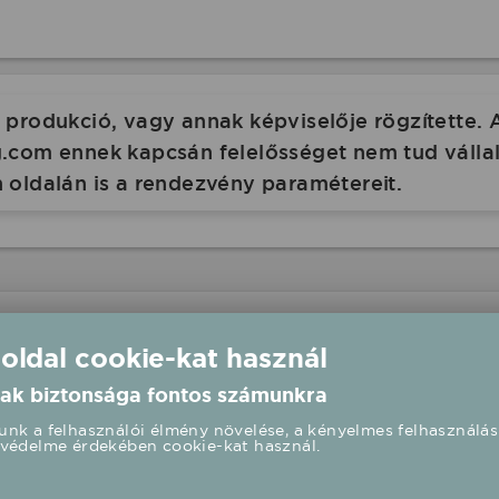
produkció, vagy annak képviselője rögzítette. 
com ennek kapcsán felelősséget nem tud vállalni
 oldalán is a rendezvény paramétereit.
 oldal cookie-kat használ
és
ak biztonsága fontos számunkra
r
nk a felhasználói élmény növelése, a kényelmes felhasználás
védelme érdekében cookie-kat használ.
00 UTC+2