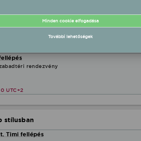
ellépés
esztivál)
Minden cookie elfogadása
További lehetőségek
00 UTC+2
fellépés
zabadtéri rendezvény
00 UTC+2
 stílusban
. Timi fellépés