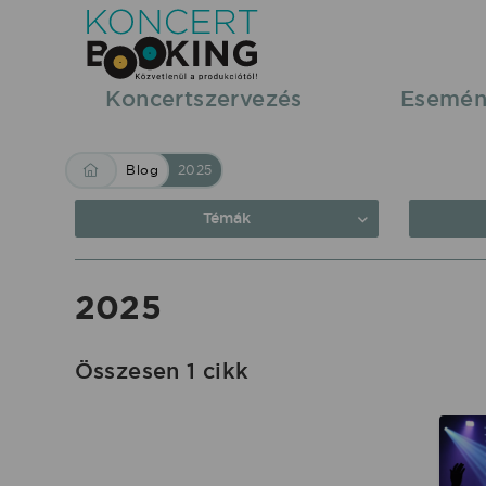
Blog:
2025
|
Koncertszervezés
Esemén
KoncertBooking
Közvetlenül
Blog
2025
a
produkciótól.
Témák
2025
Összesen 1 cikk