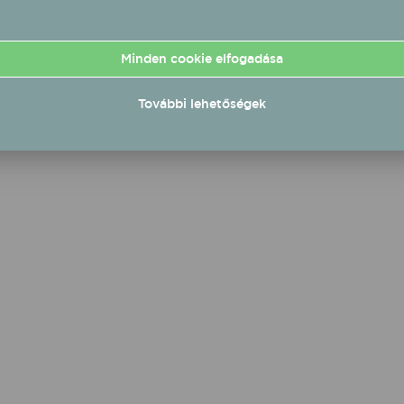
tó alá, amelyekről
 - a mesterséges
ligencia árnyékában -
Minden cookie elfogadása
ebb szó esik, pedig
-ben nagy hatással
ek arra, ahogyan
További lehetőségek
lkotjuk vagy
adjuk a zenét.