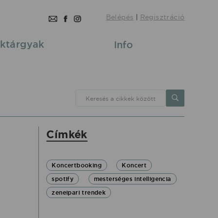
Belépés
|
Regisztráció
ktárgyak
Info
Keresés a cikkek között
Címkék
Koncertbooking
Koncert
spotify
mesterséges intelligencia
zeneipari trendek