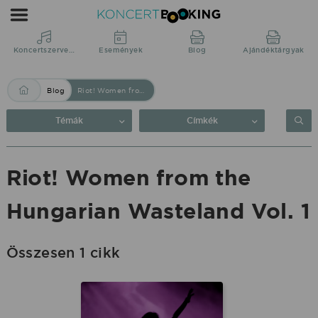
Blog:
Riot!
Women
Koncertszervezés
Események
Blog
Ajándéktárgyak
from
Blog
Riot! Women from the Hungarian Wasteland Vol. 1
the
Hungarian
Témák
Címkék
Wasteland
Vol.
Riot! Women from the
1
Hungarian Wasteland Vol. 1
|
KoncertBooking
Közvetlenül
Összesen 1 cikk
a
produkciótól.