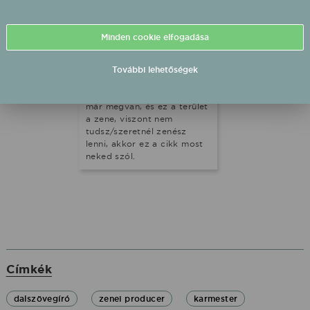
sokan váltanak karriert az
életük során, egy fiataltól
pedig nehezen várható el,
Minden cookie elfogadása
hogy 100%-ban biztos
legyen abban, hogy mit
akar. Ha a konkrét terület,
További lehetőségek
amelyen belül
tevékenykedni szeretnél,
már megvan, és ez a terület
a zene, viszont nem
tudsz/szeretnél zenész
lenni, akkor ez a cikk most
neked szól.
Címkék
dalszövegíró
zenei producer
karmester