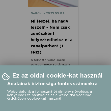
Belföld - 2023.05.09
Mi leszel, ha nagy
leszel? - Nem csak
zenészként
helyezkedhetsz el a
zeneiparban! (1.
rész)
A felnőtté válás során
sokszor megkapjuk azt a
bizonyos ,,Mi leszel, ha nagy
leszel?” kérdést. A
Ez az oldal cookie-kat használ
szerencsésebbek azok, akik
mindig is tudták, mik
Adatainak biztonsága fontos számunkra
akarnak lenni és ezt sikerült
Weboldalunk a felhasználói élmény növelése, a
is elérniük, de azzal sincs
kényelmes felhasználás és a weboldal védelme
baj, ha valaki e kérdés
érdekében cookie-kat használ.
elhangzásakor még nincs
képben a téma kapcsán.
Még a felnőttek közül is