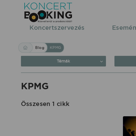
Blog:
KPMG
|
Koncertszervezés
Esemén
KoncertBooking
Közvetlenül
Blog
KPMG
a
produkciótól.
Témák
KPMG
Összesen 1 cikk