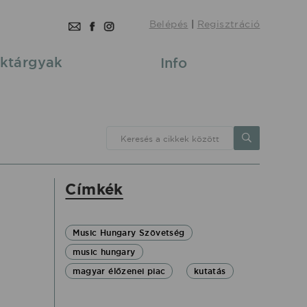
Belépés
|
Regisztráció
ktárgyak
Info
Keresés a cikkek között
Címkék
Music Hungary Szövetség
music hungary
magyar élőzenei piac
kutatás