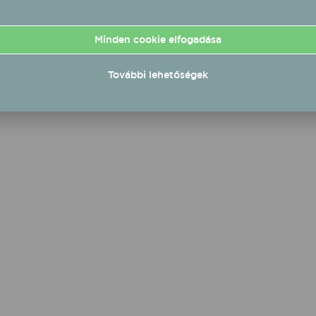
othoz képest.
nakkor a szektor
eplői komoly
Minden cookie elfogadása
ásokkal néznek
be, amelyek
lyozhatják a további
További lehetőségek
dést.