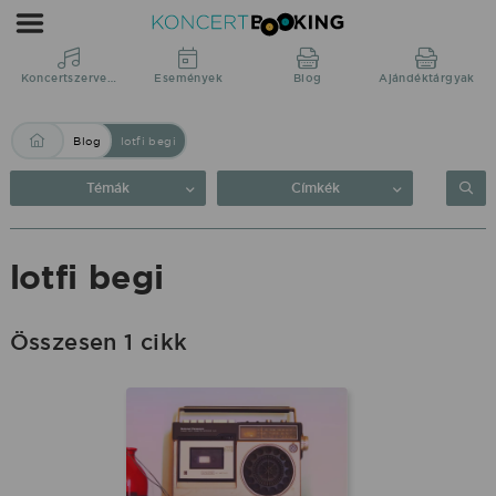
Blog:
lotfi
begi
Koncertszervezés
Események
Blog
Ajándéktárgyak
|
Blog
lotfi begi
KoncertBooking
Közvetlenül
Témák
Címkék
a
produkciótól.
lotfi begi
Összesen 1 cikk