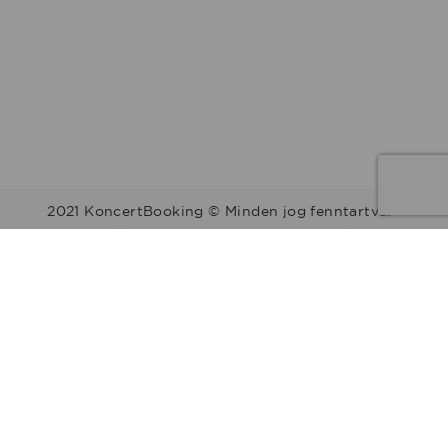
2021 KoncertBooking © Minden jog fenntartva.
Kapcsolat | Telefonszám: +36 30 157 9812 | E-mail:
info@koncertbooking.com |
Megyék
Régiók
Előadók