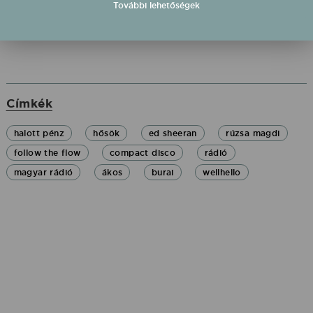
További lehetőségek
Címkék
halott pénz
hősök
ed sheeran
rúzsa magdi
follow the flow
compact disco
rádió
magyar rádió
ákos
burai
wellhello