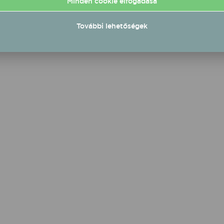
Minden cookie elfogadása
a tavasz eljövetelével.
További lehetőségek