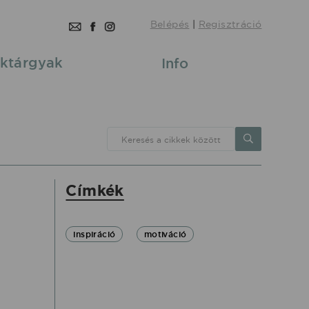
Belépés
|
Regisztráció
ktárgyak
Info
Keresés a cikkek között
Címkék
inspiráció
motiváció