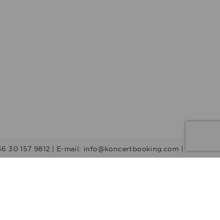
36 30 157 9812 | E-mail: info@koncertbooking.com |
Stílusok
Táncprodukciók
Gyerekműsorok