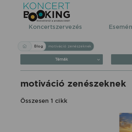
Blog:
motiváció
zenészeknek
Koncertszervezés
Esemén
|
KoncertBooking
Blog
motiváció zenészeknek
Közvetlenül
a
Témák
produkciótól.
motiváció zenészeknek
Összesen 1 cikk