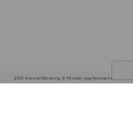
2021 KoncertBooking © Minden jog fenntartva.
Kapcsolat | Telefonszám: +36 30 157 9812 | E-mail:
info@koncertbooking.com |
Megyék
Régiók