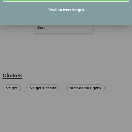
szakemberekből álló zsűri.
A Sziget ezt az elismerést
További lehetőségek
másodszor nyerte el,
korábban a 2023-as
fesztivál érdemelte ki ezt a
díjat.
Címkék
Sziget
Sziget Festival
társadalmi ügyek