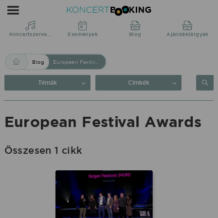
Blog:
European
Festival
Koncertszervezés
Események
Blog
Ajándéktárgyak
Awards
Blog
European Festival Awards
|
KoncertBooking
Témák
Címkék
Közvetlenül
a
European Festival Awards
produkciótól.
Összesen 1 cikk