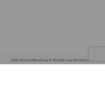
2021 KoncertBooking © Minden jog fenntartva.
Kapcsolat | Telefonszám: +36 30 157 9812 | E-mail:
info@koncertbooking.com |
Megyék
Régiók