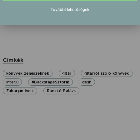
folyamatosan változó zenei
világban.
További lehetőségek
Címkék
könyvek zenészeknek
gitár
gitárról szóló könyvek
interjú
#BackstageSztorik
desh
Zahorján Ivett
Raczkó Balázs