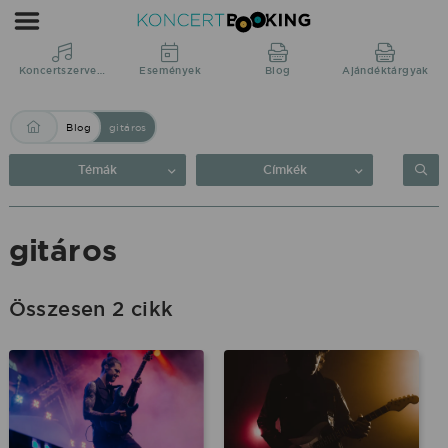
Blog:
gitáros
|
Koncertszervezés
Események
Blog
Ajándéktárgyak
KoncertBooking
Blog
gitáros
Közvetlenül
a
Témák
Címkék
produkciótól.
gitáros
Összesen 2 cikk