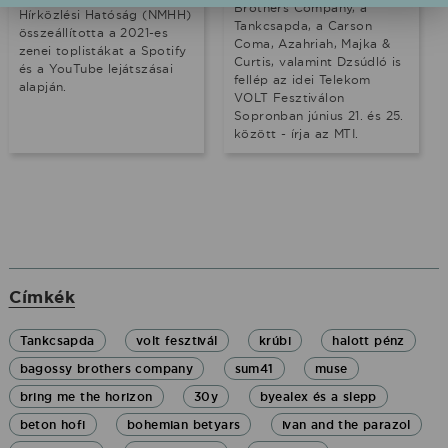
Brothers Company, a
Hírközlési Hatóság (NMHH)
Tankcsapda, a Carson
összeállította a 2021-es
Coma, Azahriah, Majka &
zenei toplistákat a Spotify
Curtis, valamint Dzsúdló is
és a YouTube lejátszásai
fellép az idei Telekom
alapján.
VOLT Fesztiválon
Sopronban június 21. és 25.
között - írja az MTI.
Címkék
Tankcsapda
volt fesztivál
krúbi
halott pénz
bagossy brothers company
sum41
muse
bring me the horizon
30y
byealex és a slepp
beton hofi
bohemian betyars
ivan and the parazol