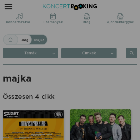
Blog:
majka
|
Koncertszervezés
Események
Blog
Ajándéktárgyak
KoncertBooking
Blog
majka
Közvetlenül
a
Témák
Címkék
produkciótól.
majka
Összesen 4 cikk