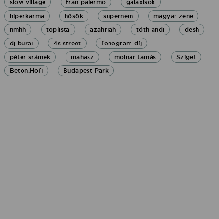
slow village
fran palermo
galaxisok
hiperkarma
hősök
supernem
magyar zene
nmhh
toplista
azahriah
tóth andi
desh
dj burai
4s street
fonogram-díj
péter srámek
mahasz
molnár tamás
Sziget
Beton.Hofi
Budapest Park