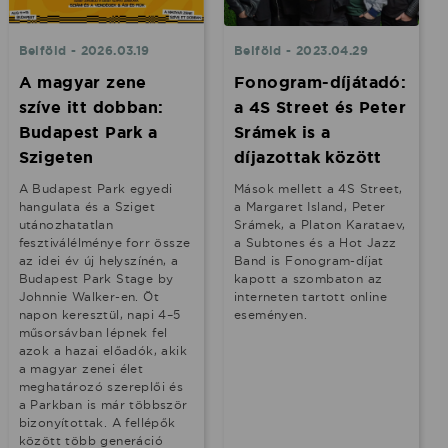
Belföld - 2026.03.19
Belföld - 2023.04.29
A magyar zene
Fonogram-díjátadó:
szíve itt dobban:
a 4S Street és Peter
Budapest Park a
Srámek is a
Szigeten
díjazottak között
A Budapest Park egyedi
Mások mellett a 4S Street,
hangulata és a Sziget
a Margaret Island, Peter
utánozhatatlan
Srámek, a Platon Karataev,
fesztiválélménye forr össze
a Subtones és a Hot Jazz
az idei év új helyszínén, a
Band is Fonogram-díjat
Budapest Park Stage by
kapott a szombaton az
Johnnie Walker-en. Öt
interneten tartott online
napon keresztül, napi 4–5
eseményen.
műsorsávban lépnek fel
azok a hazai előadók, akik
a magyar zenei élet
meghatározó szereplői és
a Parkban is már többször
bizonyítottak. A fellépők
között több generáció