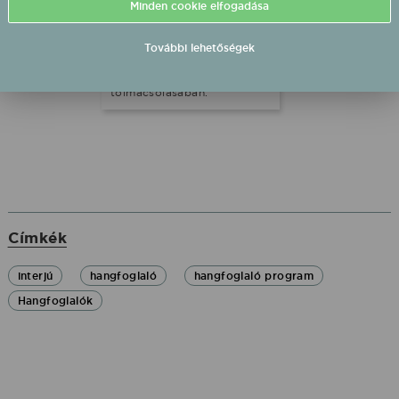
Minden cookie elfogadása
nektek. A negyedik részben
a különleges, vegyes
hangzásvilágú KACAJ
További lehetőségek
zenekart ismerhetitek meg
Múth Ádám énekes
tolmácsolásában.
Címkék
interjú
hangfoglaló
hangfoglaló program
Hangfoglalók