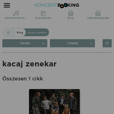
Blog:
kacaj
zenekar
Koncertszervezés
Események
Blog
Ajándéktárgyak
|
Blog
kacaj zenekar
KoncertBooking
Közvetlenül
Témák
Címkék
a
produkciótól.
kacaj zenekar
Összesen 1 cikk