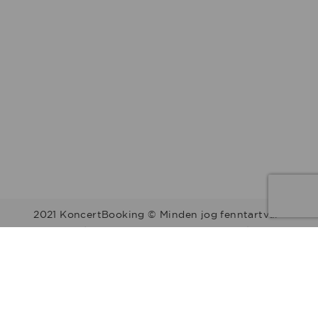
2021 KoncertBooking © Minden jog fenntartva.
Kapcsolat | Telefonszám: +36 30 157 9812 | E-mail:
info@koncertbooking.com |
Megyék