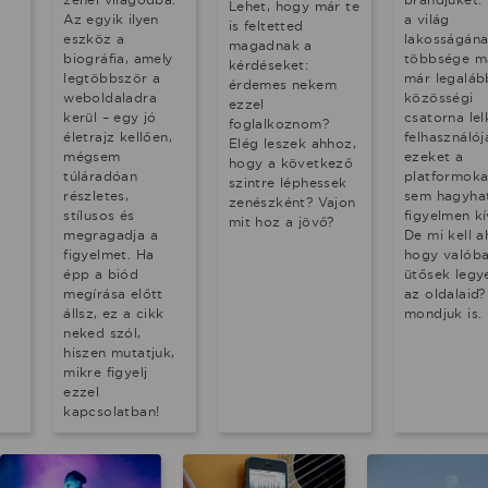
Lehet, hogy már te
Az egyik ilyen
a világ
is feltetted
eszköz a
lakosságán
magadnak a
biográfia, amely
többsége m
kérdéseket:
legtöbbször a
már legaláb
érdemes nekem
weboldaladra
közösségi
ezzel
kerül – egy jó
csatorna lel
foglalkoznom?
életrajz kellően,
felhasználój
Elég leszek ahhoz,
mégsem
ezeket a
hogy a következő
túláradóan
platformoka
szintre léphessek
részletes,
sem hagyha
zenészként? Vajon
stílusos és
figyelmen kí
mit hoz a jövő?
megragadja a
De mi kell a
figyelmet. Ha
hogy valób
épp a biód
ütősek legy
megírása előtt
az oldalaid?
állsz, ez a cikk
mondjuk is.
neked szól,
hiszen mutatjuk,
mikre figyelj
ezzel
kapcsolatban!