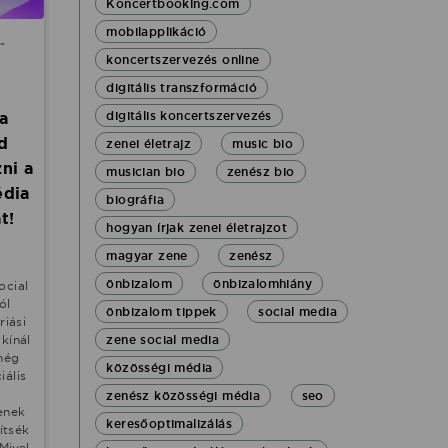
Koncertbooking.com
mobilapplikáció
-
koncertszervezés online
digitális transzformáció
ha
digitális koncertszervezés
d
zenei életrajz
music bio
ni a
musician bio
zenész bio
édia
biográfia
t!
hogyan írjak zenei életrajzot
ő
magyar zene
zenész
önbizalom
önbizalomhiány
ocial
ól
önbizalom tippek
social media
riási
kínál
zene social media
még
közösségi média
iális
zenész közösségi média
seo
enek
keresőoptimalizálás
pítsék
Mivel