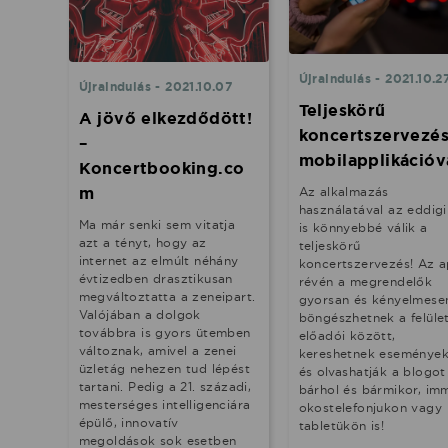
Újraindulás - 2021.10.2
Újraindulás - 2021.10.07
Teljeskörű
A jövő elkezdődött!
koncertszervezé
–
mobilapplikációv
Koncertbooking.co
m
Az alkalmazás
használatával az eddigi
Ma már senki sem vitatja
is könnyebbé válik a
azt a tényt, hogy az
teljeskörű
internet az elmúlt néhány
koncertszervezés! Az 
évtizedben drasztikusan
révén a megrendelők
megváltoztatta a zeneipart.
gyorsan és kényelmese
Valójában a dolgok
böngészhetnek a felüle
továbbra is gyors ütemben
előadói között,
változnak, amivel a zenei
kereshetnek események
üzletág nehezen tud lépést
és olvashatják a blogot
tartani. Pedig a 21. századi,
bárhol és bármikor, im
mesterséges intelligenciára
okostelefonjukon vagy
épülő, innovatív
tabletükön is!
megoldások sok esetben