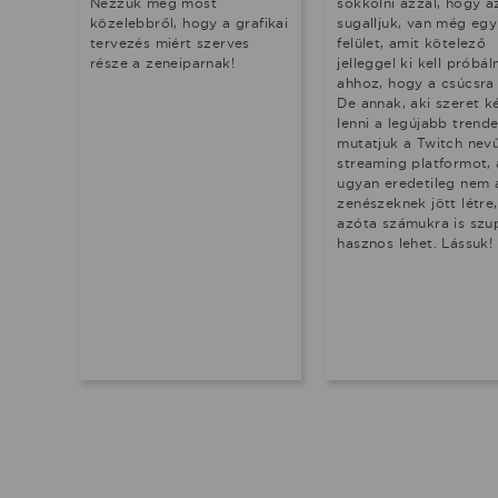
Nézzük meg most
sokkolni azzal, hogy a
közelebbről, hogy a grafikai
sugalljuk, van még egy
tervezés miért szerves
felület, amit kötelező
része a zeneiparnak!
jelleggel ki kell próbá
ahhoz, hogy a csúcsra 
De annak, aki szeret 
lenni a legújabb trende
mutatjuk a Twitch nev
streaming platformot,
ugyan eredetileg nem 
zenészeknek jött létre
azóta számukra is szu
hasznos lehet. Lássuk!