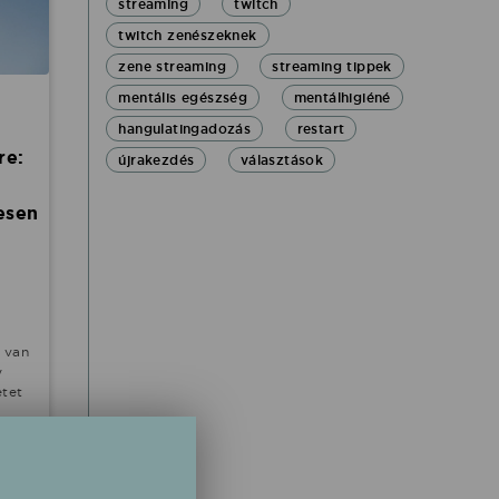
streaming
twitch
twitch zenészeknek
zene streaming
streaming tippek
mentális egészség
mentálhigiéné
hangulatingadozás
restart
re:
újrakezdés
választások
esen
 van
y
etet
 azt
eret.
ok