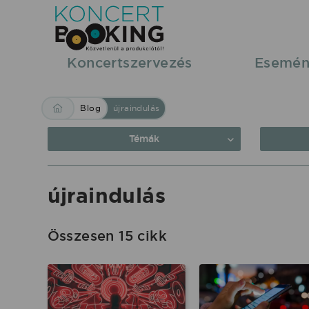
Blog:
újraindulás
|
Koncertszervezés
Esemén
KoncertBooking
Közvetlenül
Blog
újraindulás
a
produkciótól.
Témák
újraindulás
Összesen 15 cikk