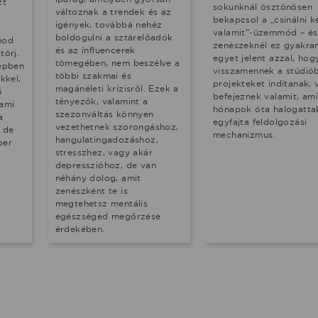
zt
sokunknál ösztönösen
változnak a trendek és az
bekapcsol a „csinálni ke
igények, továbbá nehéz
valamit”-üzemmód – és
boldogulni a sztárelőadók
lnod
zenészeknél ez gyakra
és az influencerek
törj.
egyet jelent azzal, hog
tömegében, nem beszélve a
képben
visszamennek a stúdiób
többi szakmai és
kkel,
projekteket indítanak,
magánéleti krízisről. Ezek a
ű
befejeznek valamit, ami
tényezők, valamint a
 ami
hónapok óta halogatta
szezonváltás könnyen
a
egyfajta feldolgozási
vezethetnek szorongáshoz,
, de
mechanizmus.
hangulatingadozáshoz,
per
stresszhez, vagy akár
depresszióhoz, de van
néhány dolog, amit
zenészként te is
megtehetsz mentális
egészséged megőrzése
érdekében.