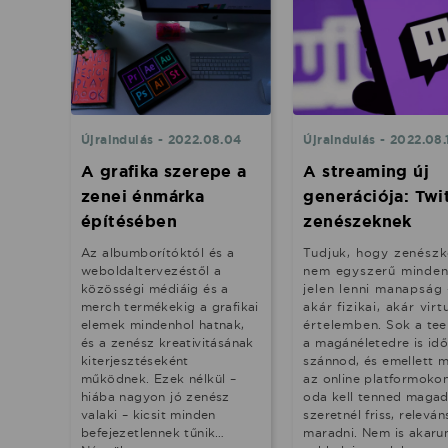
Újraindulás - 2022.08.04
Újraindulás - 2022.08.
A grafika szerepe a
A streaming új
zenei énmárka
generációja: Twi
építésében
zenészeknek
Az albumborítóktól és a
Tudjuk, hogy zenészk
weboldaltervezéstől a
nem egyszerű minden
közösségi médiáig és a
jelen lenni manapság 
merch termékekig a grafikai
akár fizikai, akár virt
elemek mindenhol hatnak,
értelemben. Sok a te
és a zenész kreativitásának
a magánéletedre is idő
kiterjesztéseként
szánnod, és emellett 
működnek. Ezek nélkül –
az online platformokon
hiába nagyon jó zenész
oda kell tenned magad
valaki – kicsit minden
szeretnél friss, releván
befejezetlennek tűnik…
maradni. Nem is akaru