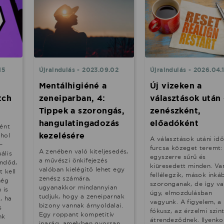
15
Újraindulás - 2023.09.02
Újraindulás - 2026.04.
Mentálhigiéné a
Új vizeken a
tch
zeneiparban, 4:
választások után 
Tippek a szorongás,
zenészként,
hangulatingadozás
előadóként
ént
kezelésére
hol
A választások utáni id
–
furcsa közeget teremt:
A zenében való kiteljesedés,
uális
egyszerre sűrű és
a művészi önkifejezés
endőd,
kiüresedett minden. Van
valóban kielégítő lehet egy
t kell
fellélegzik, mások inká
zenész számára,
még
szoronganak, de így v
ugyanakkor mindannyian
 is
úgy, elmozdulásban
tudjuk, hogy a zeneiparnak
, ha
vagyunk. A figyelem, a
bizony vannak árnyoldalai.
s
fókusz, az érzelmi szin
Egy roppant kompetitív
nk
átrendeződnek. Ilyenko
iparág, amelyben gyorsan