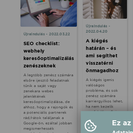
Újraindulás -
2022.04.20
Újraindulás - 2022.03.22
A kiégés
SEO checklist:
határán – és
webhely
ami segíthet
keresőoptimalizálás
visszatérni
zenészeknek
önmagadhoz
A legtöbb zenész számára
A kiégés igenis
elsőre ijesztő feladatnak
valóságos
tűnik a saját vagy
probléma, és sok
zenekara webes
zenész számára
jelenlétének
karriergyilkos lehet,
keresőoptimalizálása, de
ha nem kezelik
ahhoz, hogy a rajongók és
megfelelően. Sajnos
a potenciális partnerek
ez az egyik
rád/rátok találjanak a
Ez az
legnagyobb oka
Google-ön, ezáltal jobban
annak, hogy egyes
megismerhessék
Adatain