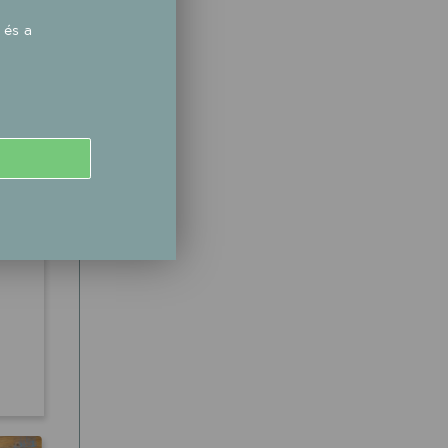
ppen
 és a
gy
éhány