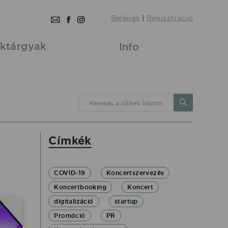
Belépés
|
Regisztráció
ktárgyak
Info
Keresés a cikkek között
Címkék
COVID-19
Koncertszervezés
Koncertbooking
Koncert
digitalizáció
startup
Promóció
PR