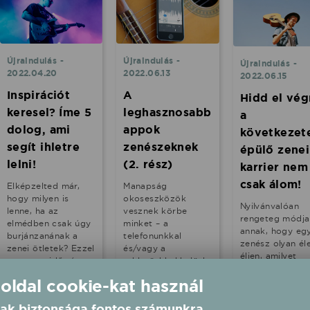
Újraindulás -
Újraindulás -
Újraindulás -
2022.04.20
2022.06.13
2022.06.15
Inspirációt
A
Hidd el vég
keresel? Íme 5
leghasznosabb
a
dolog, ami
appok
következet
segít ihletre
zenészeknek
épülő zenei
lelni!
(2. rész)
karrier nem
csak álom!
Elképzelted már,
Manapság
hogy milyen is
okoseszközök
Nyilvánvalóan
lenne, ha az
vesznek körbe
rengeteg módja
elmédben csak úgy
minket – a
annak, hogy eg
burjánzanának a
telefonunkkal
zenész olyan él
zenei ötletek? Ezzel
és/vagy a
éljen, amilyet
rengeteg időt és
tabletünkkel kelünk
szeretne. Hogy
energiát
és fekszünk.
 oldal cookie-kat használ
hosszú távon is
takaríthatnál meg.
Szerencsére ma
csinálja, amit sz
Az agy azonban
már nemcsak
Hogy a kudarc
ak biztonsága fontos számunkra