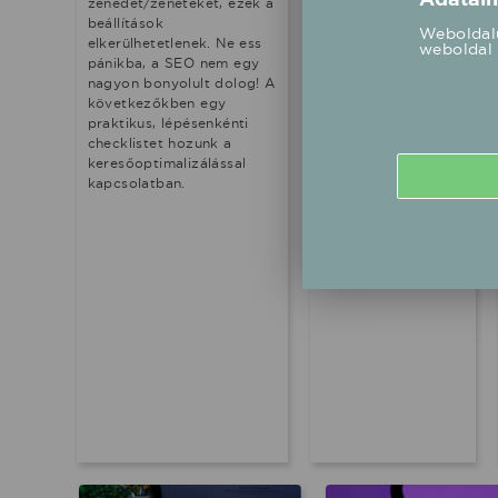
zenészek nem
zenédet/zenéteket, ezek a
jutnak el oda, ahová
beállítások
Weboldalu
szeretnének. Az
elkerülhetetlenek. Ne ess
weboldal 
alábbiakban
pánikba, a SEO nem egy
megpróbáltunk
nagyon bonyolult dolog! A
utánajárni, hogy
következőkben egy
hogyan előzheted
praktikus, lépésenkénti
meg vagy oldhatod
checklistet hozunk a
fel a kiégés okozta
keresőoptimalizálással
szorongást,
kapcsolatban.
frusztrációt.