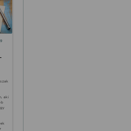
19
-
őszak
, aki
bb
agy
tek
r