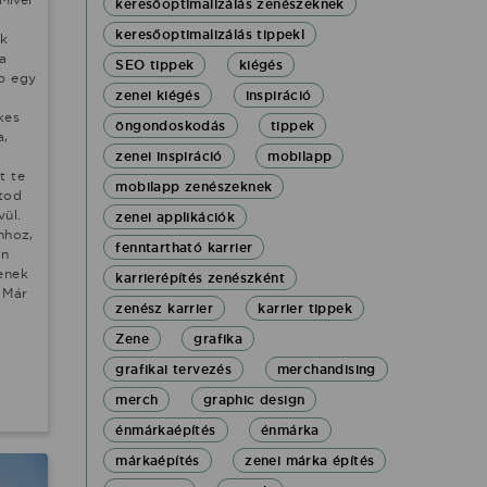
keresőoptimalizálás zenészeknek
keresőoptimalizálás tippekl
ak
a
SEO tippek
kiégés
b egy
zenei kiégés
inspiráció
kes
öngondoskodás
tippek
a,
zenei inspiráció
mobilapp
t te
mobilapp zenészeknek
tod
vül.
zenei applikációk
hhoz,
fenntartható karrier
an
enek
karrierépítés zenészként
 Már
zenész karrier
karrier tippek
Zene
grafika
grafikai tervezés
merchandising
merch
graphic design
énmárkaépítés
énmárka
márkaépítés
zenei márka építés