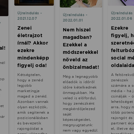
Újraindulás -
Újraindulás 
Újraindulás -
2021.12.07
2022.01.06
2022.01.01
7
Zenei
Ezekre
Nem hiszel
életrajzot
figyelj, 
magadban?
s
írnál? Akkor
szeretné
Ezekkel a
al!
ezekre
felturbóz
módszerekkel
mindenképp
social m
növeld az
nél
figyelj oda!
oldalaida
önbizalmadat!
Kétségtelen,
A feltörekv
Még a legnagyobb
app
hogy a zenéd
zenészek
előadók is időről
legjobb
számára a s
időre kételkednek
n
marketingje
média – ha j
önmagukban. Ha
t
magad a zenéd.
csinálják – ó
veled is előfordul,
Azonban vannak
lehetőséget 
hogy zenészként
et
olyan eszközök,
arra, hogy 
megkérdőjelezed
amik segítenek a
több potenc
saját
már
pozicionálásban
rajongót és
képességeidet,
és bevezetik
partnert érj
megnyugtatunk:
rajongóidat a
el, illetve é
nem vagy egyedül.
zenei világodba.
brandjüket. 