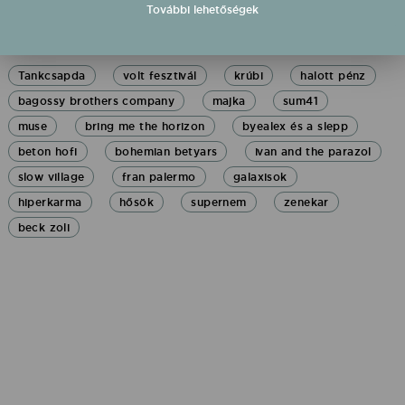
További lehetőségek
Címkék
Tankcsapda
volt fesztivál
krúbi
halott pénz
bagossy brothers company
majka
sum41
muse
bring me the horizon
byealex és a slepp
beton hofi
bohemian betyars
ivan and the parazol
slow village
fran palermo
galaxisok
hiperkarma
hősök
supernem
zenekar
beck zoli