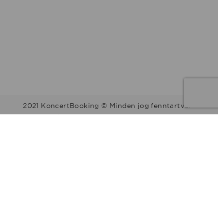
2021 KoncertBooking © Minden jog fenntartva.
Kapcsolat | Telefonszám: +36 30 157 9812 | E-mail:
info@koncertbooking.com |
Megyék
Régiók
Előadók