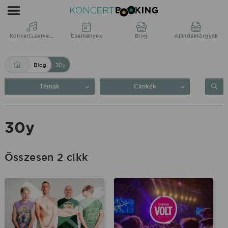
Blog:
30y
|
Koncertszervezés
Események
Blog
Ajándéktárgyak
KoncertBooking
Blog
30y
Közvetlenül
a
Témák
Címkék
produkciótól.
30y
Összesen 2 cikk