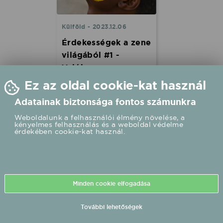
Külföld - 2023.12.06
Érdekességek a zene
világából #1 -
Valóban a zene a
közös nyelvünk?
Ez az oldal cookie-kat használ
A legtöbbünkből mély
Adatainak biztonsága fontos számunkra
érzelmi reakciókat vált ki a
zene, amely az emberi
Weboldalunk a felhasználói élmény növelése, a
kultúrák központi eleme
kényelmes felhasználás és a weboldal védelme
érdekében cookie-kat használ.
szerte a világon. De az
elképzeléseink arról, hogy a
zene mitől hangzik
vidámnak vagy szomorúnak,
nem univerzálisak – derül ki
egy kutatásból, amelyet a
Minden cookie elfogadása
lektorált, nyílt hozzáférésű
folyóiratban, PLoS One-ban
tettek közzé.
További lehetőségek