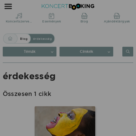
Blog:
érdekesség
|
Koncertszervezés
Események
Blog
Ajándéktárgyak
KoncertBooking
Blog
érdekesség
Közvetlenül
a
Témák
Címkék
produkciótól.
érdekesség
Összesen 1 cikk