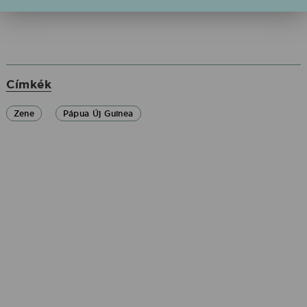
Címkék
Zene
Pápua Új Guinea